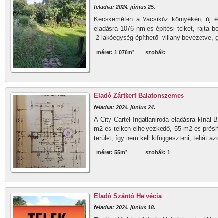
feladva: 2024. június 25.
Kecskeméten a Vacsiköz környékén, új é
eladásra 1076 nm-es építési telket, rajta b
-2 lakóegység építhető -villany bevezetve, g
méret: 1 076m²
szobák:
Eladó Zártkert Balatonszemes
feladva: 2024. június 24.
A City Cartel Ingatlaniroda eladásra kíná
m2-es telken elhelyezkedő, 55 m2-es présh
terület, így nem kell kifüggeszteni, tehát az
méret: 55m²
szobák: 1
Eladó Szántó Helvécia
feladva: 2024. június 18.