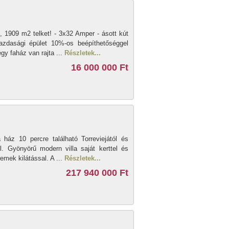
, 1909 m2 telket! - 3x32 Amper - ásott kút
azdasági épület 10%-os beépíthetőséggel
gy faház van rajta ...
Részletek...
16 000 000 Ft
z 10 percre található Torreviejától és
l. Gyönyörű modern villa saját kerttel és
remek kilátással. A ...
Részletek...
217 940 000 Ft