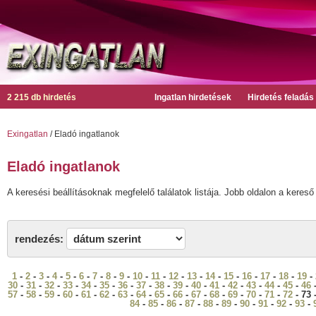
2 215 db hirdetés
Ingatlan hirdetések
Hirdetés feladás
Exingatlan
/ Eladó ingatlanok
Eladó ingatlanok
A keresési beállításoknak megfelelő találatok listája. Jobb oldalon a kereső 
rendezés:
1
-
2
-
3
-
4
-
5
-
6
-
7
-
8
-
9
-
10
-
11
-
12
-
13
-
14
-
15
-
16
-
17
-
18
-
19
-
30
-
31
-
32
-
33
-
34
-
35
-
36
-
37
-
38
-
39
-
40
-
41
-
42
-
43
-
44
-
45
-
46
57
-
58
-
59
-
60
-
61
-
62
-
63
-
64
-
65
-
66
-
67
-
68
-
69
-
70
-
71
-
72
- 73 
84
-
85
-
86
-
87
-
88
-
89
-
90
-
91
-
92
-
93
-