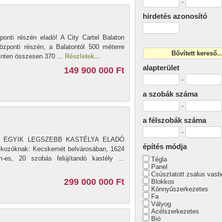
-
hirdetés azonosító
ponti részén eladó! A City Cartel Balaton
 központi részén, a Balatontól 500 méterre
inten összesen 370 ...
Részletek...
alapterület
149 900 000 Ft
-
a szobák száma
-
a félszobák száma
-
ÉT EGYIK LEGSZEBB KASTÉLYA ELADÓ
építés módja
lalkozóknak: Kecskemét belvárosában, 1624
-es, 20 szobás felújítandó kastély ...
Tégla
Panel
Csúsztatott zsalus vasb
299 000 000 Ft
Blokkos
Könnyűszerkezetes
Fa
Vályog
Acélszerkezetes
Bió