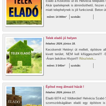
Eladó a Kiskörösi út és Helvécia település 
Akár ipartelepnek is átminősithető, hiszen
miatt telephelynek is jól funkcionál. Beton út
méret: 14 000m²
szobák:
Telek eladó jó helyen
feladva: 2024. június 18.
Kecskemét Hetényi út mellett, építésre al
kivett terület, NEM kell kifüggeszteni!!!
-Áram bekötve Hívjon!!!
Részletek...
méret: 3 545m²
szobák:
Építsd meg álmaid házát !
feladva: 2024. június 17.
Eladó 6074 m2 földterület! Helvécia Szabó S
szomszédságában eladó egy építésre is 