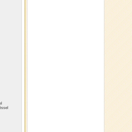
el
éssel