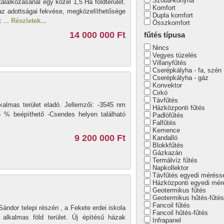
Szoba-konyha
találkozásánál egy közel 1,5 Ha földterület.
Komfort
 az adottságai fekvése, megközelíthetősége
Dupla komfort
 ...
Részletek...
Összkomfort
14 000 000 Ft
fűtés típusa
Nincs
Vegyes tüzelés
Villanyfűtés
Cserépkályha - fa, szén
Cserépkályha - gáz
Konvektor
Cirkó
Távfűtés
kalmas terület eladó. Jellemzői: -3545 nm
Házközponti fűtés
 -5 % beépíthető -Csendes helyen található
Padlófűtés
Falfűtés
Kemence
9 200 000 Ft
Kandalló
Blokkfűtés
Gázkazán
Termálvíz fűtés
Napkollektor
Távfűtés egyedi méréss
Házközponti egyedi mér
Geotermikus fűtés
Geotermikus hűtés-fűtés
Fancoil fűtés
ándor telepi részén , a Fekete erdei iskola
Fancoil hűtés-fűtés
alkalmas föld terület. Új építésű házak
Infrapanel