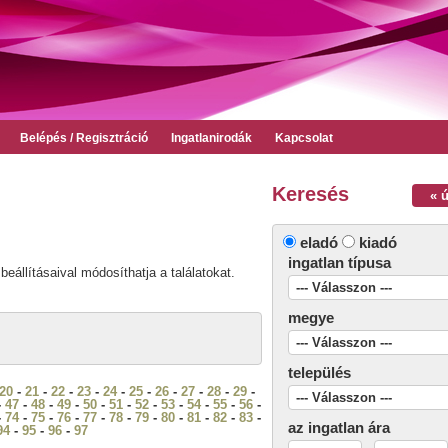
Belépés / Regisztráció
Ingatlanirodák
Kapcsolat
Keresés
« 
eladó
kiadó
ingatlan típusa
beállításaival módosíthatja a találatokat.
megye
település
20
-
21
-
22
-
23
-
24
-
25
-
26
-
27
-
28
-
29
-
-
47
-
48
-
49
-
50
-
51
-
52
-
53
-
54
-
55
-
56
-
-
74
-
75
-
76
-
77
-
78
-
79
-
80
-
81
-
82
-
83
-
az ingatlan ára
94
-
95
-
96
-
97