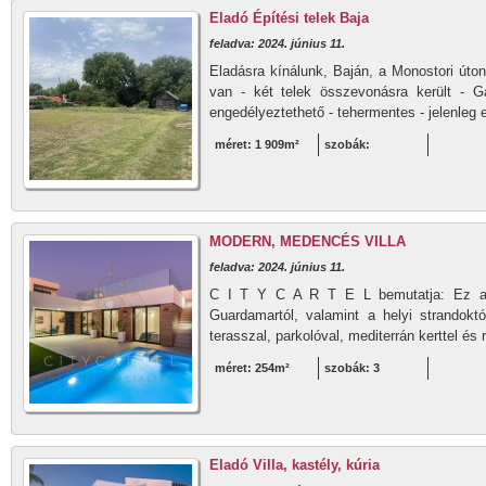
Eladó Építési telek Baja
feladva: 2024. június 11.
Eladásra kínálunk, Baján, a Monostori úton
van - két telek összevonásra került - G
engedélyeztethető - tehermentes - jelenleg e
méret: 1 909m²
szobák:
MODERN, MEDENCÉS VILLA
feladva: 2024. június 11.
C I T Y C A R T E L bemutatja: Ez a há
Guardamartól, valamint a helyi strandoktó
terasszal, parkolóval, mediterrán kerttel és 
méret: 254m²
szobák: 3
Eladó Villa, kastély, kúria