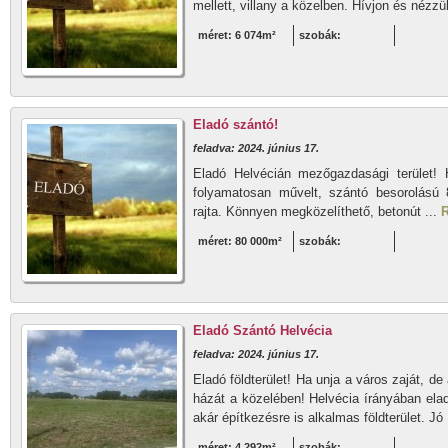
mellett, villany a közelben. Hívjon és nézz
méret: 6 074m²
szobák:
Eladó szántó!
feladva: 2024. június 17.
Eladó Helvécián mezőgazdasági terület! 
folyamatosan művelt, szántó besorolású 8 
rajta. Könnyen megközelíthető, betonút ...
R
méret: 80 000m²
szobák:
Eladó Szántó Helvécia
feladva: 2024. június 17.
Eladó földterület! Ha unja a város zaját, 
házát a közelében! Helvécia írányában ela
akár építkezésre is alkalmas földterület. Jó 
méret: 4 292m²
szobák: