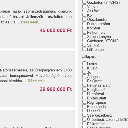
Gázbeton (YTONG)
Vegyes
Aszfalt
pítésű házak szomszédságában, kínálunk
Kő
ontandó házzal. Jellemzők : -aszfaltos utca
Összkomfort
áz és viz ...
Részletek...
Dupla komfort
Komfort
45 000 000 Ft
Félkomfort
Szoba-konyha
Gázbeton, YTONG
Szilikát
Lőtt beton
állapot
Luxus
Kiváló
l Balatonszemesen, az Öreghegyen egy 1438
Jó
ázat, borospincével. Művelési ágból kivont
Átlagos
onnal birtokba ...
Részletek...
Felújított
Felújítás alatt
39 900 000 Ft
Felújítandó
Új építésű
Építés alatt
Régi típusú
Elbontandó
Újszerű
Szerkezetkész
Új építésű, azonnal költ
Félkomfort