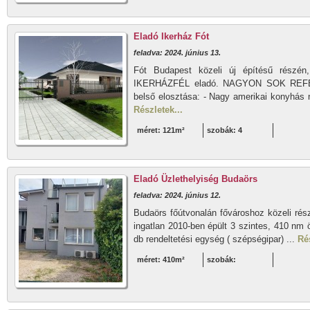
Eladó Ikerház Fót
feladva: 2024. június 13.
Fót Budapest közeli új építésű rés
IKERHÁZFÉL eladó. NAGYON SOK REF
belső elosztása: - Nagy amerikai konyhás n
Részletek...
méret: 121m²
szobák: 4
Eladó Üzlethelyiség Budaörs
feladva: 2024. június 12.
Budaörs főútvonalán fővároshoz közeli rész
ingatlan 2010-ben épült 3 szintes, 410 nm ö
db rendeltetési egység ( szépségipar) ...
Rés
méret: 410m²
szobák: