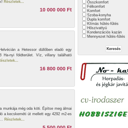
ük!
Részletek...
Összkomfort
Félkomfort
10 000 000 Ft
Komfort
Szoba-konyha
Dupla komfort
Klímás hűtés-fűtés
Hőszivattyú
Kondenzációs kazán
Mennyezet hűtés-fűtés
Helvécián a Hetessor düllőben eladó egy
Ha-nyi földterület. Víz, villany található
észletek...
16 800 000 Ft
de a munkája még oda köti. Építse meg álmai
dó a kecskeméti út mellett egy 4292 m2-es
...
Részletek...
5 500 000 Ft