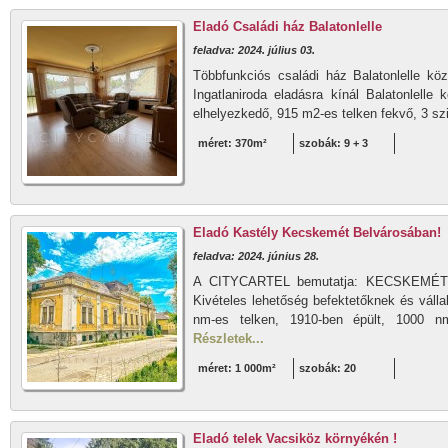
Eladó Családi ház Balatonlelle
feladva: 2024. július 03.
Többfunkciós családi ház Balatonlelle köz
Ingatlaniroda eladásra kínál Balatonlelle
elhelyezkedő, 915 m2-es telken fekvő, 3 sz
méret: 370m²
szobák: 9 + 3
Eladó Kastély Kecskemét Belvárosában!
feladva: 2024. június 28.
A CITYCARTEL bemutatja: KECSKEM
Kivételes lehetőség befektetőknek és vál
nm-es telken, 1910-ben épült, 1000 nm
Részletek...
méret: 1 000m²
szobák: 20
Eladó telek Vacsiköz környékén !