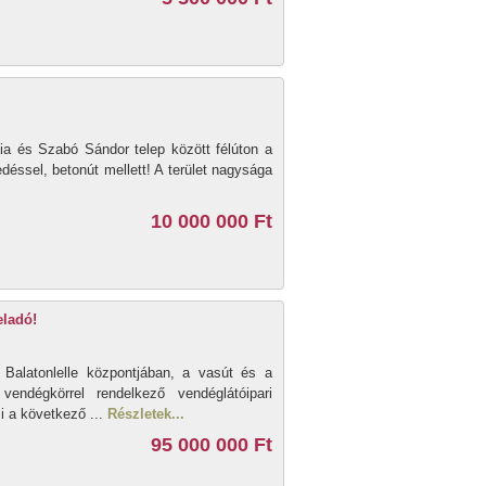
cia és Szabó Sándor telep között félúton a
déssel, betonút mellett! A terület nagysága
10 000 000 Ft
eladó!
l Balatonlelle központjában, a vasút és a
vendégkörrel rendelkező vendéglátóipari
i a következő ...
Részletek...
95 000 000 Ft