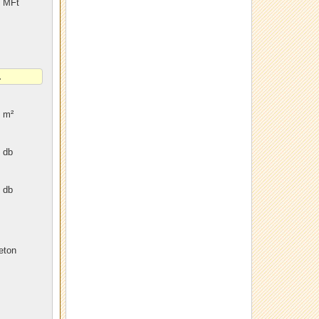
MFt
m²
db
db
eton