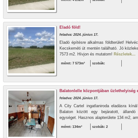
Eladó föld!
feladva: 2024. június 17.
Eladó építésre alkalmas földterület! Helvé
Kecskeméti út mentén található. Jó közleke
7573 m2. Hívjon és mutatom!
Részletek...
méret: 7 573m²
szobák:
Balatonlelle központjában üzlethelyiség 
feladva: 2024. június 17.
A City Cartel ingatlaniroda eladásra kíná
Balaton között egy bejáratott, állandó 
egységet. Hasznos alapterülete 134 m2, am
méret: 134m²
szobák: 2