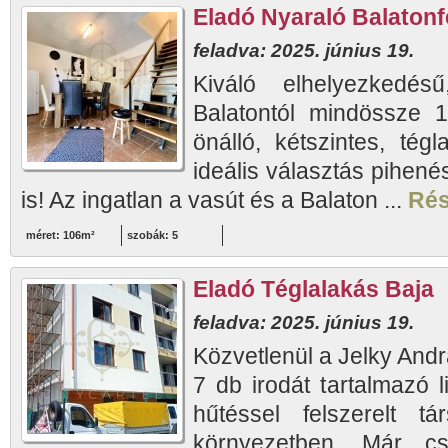
Eladó Nyaraló Balaton
feladva: 2025. június 19.
Kiváló elhelyezkedésű
Balatontól mindössze 
önálló, kétszintes, tég
ideális választás pihen
is! Az ingatlan a vasút és a Balaton ...
Rés
méret: 106m²
szobák: 5
Eladó Téglalakás Baja
feladva: 2025. június 19.
Közvetlenül a Jelky Andr
7 db irodát tartalmazó li
hűtéssel felszerelt t
környezetben. Már c