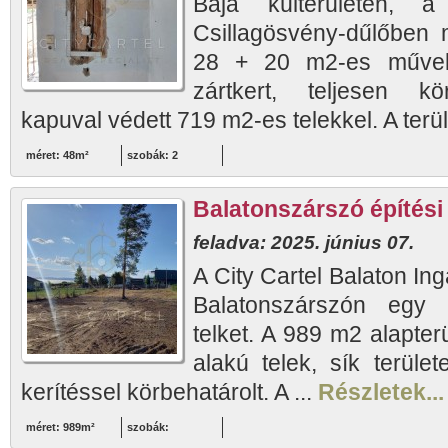
Baja külterületén, a
Csillagösvény-dűlőben 
28 + 20 m2-es művelé
zártkert, teljesen kör
kapuval védett 719 m2-es telekkel. A terül
méret: 48m²
szobák: 2
Balatonszárszó építési 
feladva: 2025. június 07.
A City Cartel Balaton Ing
Balatonszárszón egy 
telket. A 989 m2 alapter
alakú telek, sík terüle
kerítéssel körbehatárolt. A ...
Részletek...
méret: 989m²
szobák: