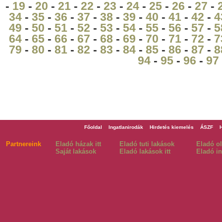
-
19
-
20
-
21
-
22
-
23
-
24
-
25
-
26
-
27
-
34
-
35
-
36
-
37
-
38
-
39
-
40
-
41
-
42
-
4
49
-
50
-
51
-
52
-
53
-
54
-
55
-
56
-
57
-
5
64
-
65
-
66
-
67
-
68
-
69
-
70
-
71
-
72
-
7
79
-
80
-
81
-
82
-
83
-
84
-
85
-
86
-
87
-
8
94
-
95
-
96
-
97
Főoldal
Ingatlanirodák
Hirdetés kiemelés
ÁSZF
Partnereink
Eladó házak itt
Eladó tuti lakások
Eladó o
Saját lakások
Eladó lakások itt
Eladó in