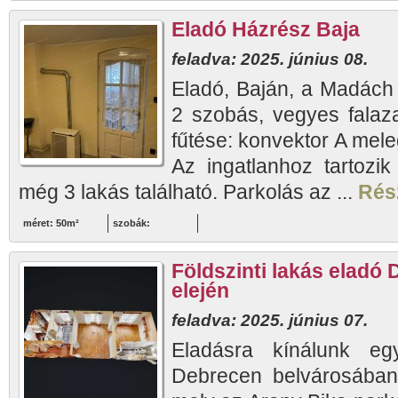
Eladó Házrész Baja
feladva: 2025. június 08.
Eladó, Baján, a Madách
2 szobás, vegyes falaza
fűtése: konvektor A meleg
Az ingatlanhoz tartozi
még 3 lakás található. Parkolás az ...
Rész
méret: 50m²
szobák:
Földszinti lakás eladó
elején
feladva: 2025. június 07.
Eladásra kínálunk egy 
Debrecen belvárosában,