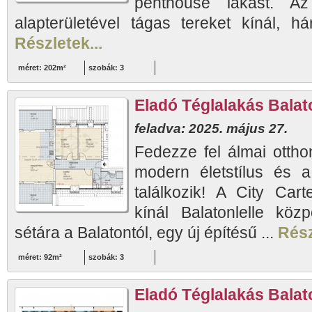
penthouse lakást. A
alapterületével tágas tereket kínál, h
Részletek...
méret: 202m²
szobák: 3
Eladó Téglalakás Balato
feladva: 2025. május 27.
Fedezze fel álmai otthon
modern életstílus és a
találkozik! A City Cart
kínál Balatonlelle köz
sétára a Balatontól, egy új építésű ...
Rész
méret: 92m²
szobák: 3
Eladó Téglalakás Balato