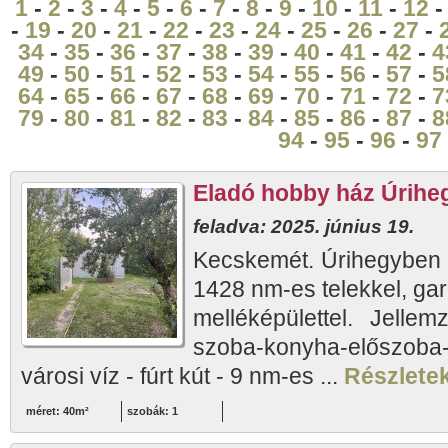
1
-
2
-
3
-
4
-
5
-
6
-
7
-
8
-
9
-
10
-
11
-
12
-
19
-
20
-
21
-
22
-
23
-
24
-
25
-
26
-
27
-
34
-
35
-
36
-
37
-
38
-
39
-
40
-
41
-
42
-
4
49
-
50
-
51
-
52
-
53
-
54
-
55
-
56
-
57
-
5
64
-
65
-
66
-
67
-
68
-
69
-
70
-
71
-
72
-
7
79
-
80
-
81
-
82
-
83
-
84
-
85
-
86
-
87
-
8
94
-
95
-
96
-
97
Eladó hobby ház Úrihe
feladva: 2025. június 19.
Kecskemét. Úrihegyben 
1428 nm-es telekkel, gar
melléképülettel. Jellem
szoba-konyha-előszoba- f
városi víz - fúrt kút - 9 nm-es ...
Részletek
méret: 40m²
szobák: 1