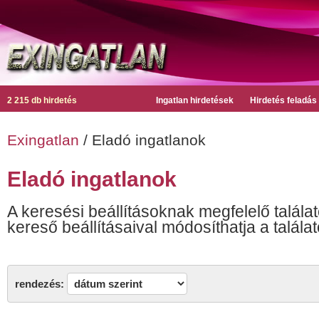
2 215 db hirdetés
Ingatlan hirdetések
Hirdetés feladás
Exingatlan
/ Eladó ingatlanok
Eladó ingatlanok
A keresési beállításoknak megfelelő találat
kereső beállításaival módosíthatja a találat
rendezés: