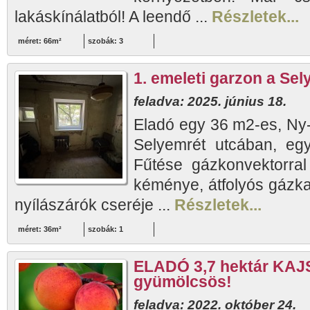
lakáskínálatból! A leendő ...
Részletek...
méret: 66m²
szobák: 3
1. emeleti garzon a Se
feladva: 2025. június 18.
Eladó egy 36 m2-es, Ny-
Selyemrét utcában, eg
Fűtése gázkonvektorral 
kéménye, átfolyós gázkaz
nyílászárók cseréje ...
Részletek...
méret: 36m²
szobák: 1
ELADÓ 3,7 hektár K
gyümölcsös!
feladva: 2022. október 24.