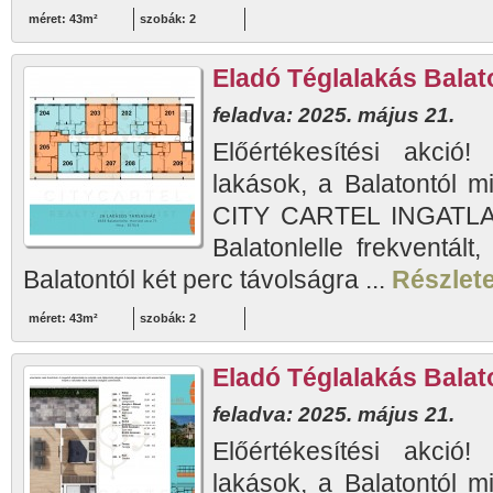
méret: 43m²
szobák: 2
Eladó Téglalakás Balato
feladva: 2025. május 21.
Előértékesítési akció!
lakások, a Balatontól m
CITY CARTEL INGATLAN
Balatonlelle frekventált
Balatontól két perc távolságra ...
Részlete
méret: 43m²
szobák: 2
Eladó Téglalakás Balato
feladva: 2025. május 21.
Előértékesítési akció!
lakások, a Balatontól m