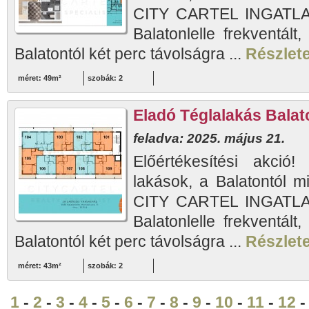
CITY CARTEL INGATLAN
Balatonlelle frekventált
Balatontól két perc távolságra ...
Részlete
méret: 49m²
szobák: 2
Eladó Téglalakás Balato
feladva: 2025. május 21.
Előértékesítési akció!
lakások, a Balatontól m
CITY CARTEL INGATLAN
Balatonlelle frekventált
Balatontól két perc távolságra ...
Részlete
méret: 43m²
szobák: 2
1
-
2
-
3
-
4
-
5
-
6
-
7
-
8
-
9
-
10
-
11
-
12