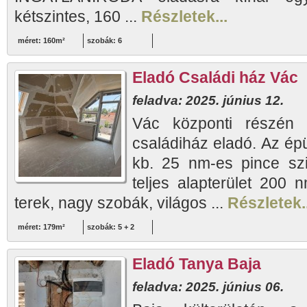
kétszintes, 160 ...
Részletek...
méret: 160m²
szobák: 6
Eladó Családi ház Vác
feladva: 2025. június 12.
Vác központi részén fr
családiház eladó. Az épü
kb. 25 nm-es pince szin
teljes alapterület 200 
terek, nagy szobák, világos ...
Részletek..
méret: 179m²
szobák: 5 + 2
Eladó Tanya Baja
feladva: 2025. június 06.