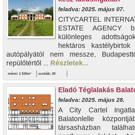
feladva: 2025. május 07.
CITYCARTEL INTERNA
ESTATE AGENCY bem
különleges adottságo
hektáros kastélybirto
autópályától nem messze, Budapestt
repülőtértől ...
Részletek...
méret: 1 526m²
szobák: 28
Eladó Téglalakás Balato
feladva: 2025. május 28.
A City Cartel Ingatla
Balatonlelle központ
társasházban találha