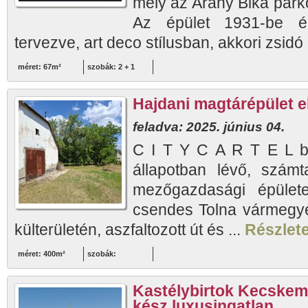
mely az Arany Bika parko
Az épület 1931-be ép
tervezve, art deco stílusban, akkori zsidó 
méret: 67m²
szobák: 2 + 1
Hajdani magtárépület e
feladva: 2025. június 04.
C I T Y C A R T E L bem
állapotban lévő, számt
mezőgazdasági épülete
csendes Tolna vármegye
külterületén, aszfaltozott út és ...
Részlete
méret: 400m²
szobák:
Kastélybirtok Kecskemé
kész luxusingatlan