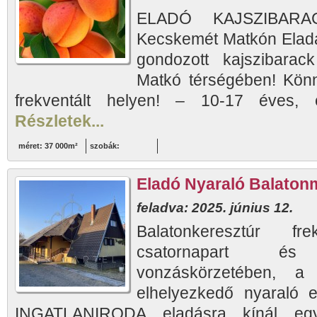
ELADÓ KAJSZIBAR
Kecskemét Matkón Eladás
gondozott kajszibarac
Matkó térségében! Könn
frekventált helyen! – 10-17 éves, 
Részletek...
méret: 37 000m²
szobák:
Eladó Nyaraló Balaton
feladva: 2025. június 12.
Balatonkeresztúr fr
csatornapart é
vonzáskörzetében, a
elhelyezkedő nyaraló
INGATLANIRODA eladásra kínál egy