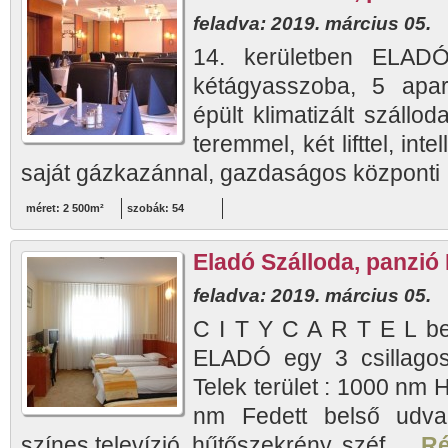
feladva: 2019. március 05.
14. kerületben ELAD
kétágyasszoba, 5 apar
épült klimatizált szállo
teremmel, két lifttel, inte
saját gázkazánnal, gazdaságos központi 
méret: 2 500m²
szobák: 54
Eladó Szálloda, panzió 
feladva: 2019. március 05.
C I T Y C A R T E L bem
ELADÓ egy 3 csillagos
Telek terület : 1000 nm 
nm Fedett belső udva
színes televízió, hűtőszekrény, széf, ...
Ré