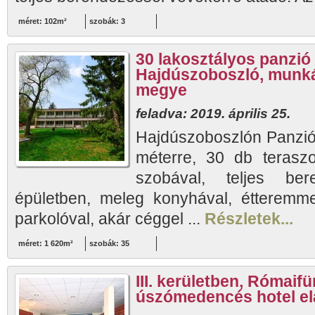
méret: 102m²
szobák: 3
30 lakosztályos panzió 
Hajdúszoboszló, munká
megye
feladva: 2019. április 25.
Hajdúszoboszlón Panzió,
méterre, 30 db terasz
szobával, teljes bere
épületben, meleg konyhával, étteremme
parkolóval, akár céggel ...
Részletek...
méret: 1 620m²
szobák: 35
III. kerületben, Rómaif
úszómedencés hotel e