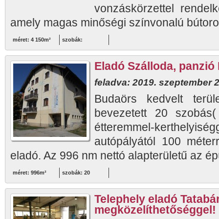
vonzáskörzettel rendel
amely magas minőségi színvonalú bútorokk
méret: 4 150m²
szobák:
Eladó Szálloda, panzió
feladva: 2019. szeptember 2
Budaörs kedvelt terü
bevezetett 20 szobás( 
étteremmel-kerthelyis
autópályától 100 méterr
eladó. Az 996 nm nettó alapterületű az épü
méret: 996m²
szobák: 20
Telephely eladó Tatabá
megközelíthetőséggel!