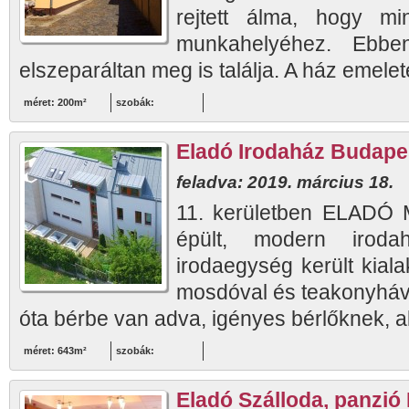
rejtett álma, hogy mi
munkahelyéhez. Ebbe
elszeparáltan meg is találja. A ház emelet
méret: 200m²
szobák:
Eladó Irodaház Budapest
feladva: 2019. március 18.
11. kerületben ELADÓ 
épült, modern iroda
irodaegység került kiala
mosdóval és teakonyháva
óta bérbe van adva, igényes bérlőknek, ak
méret: 643m²
szobák:
Eladó Szálloda, panzió 