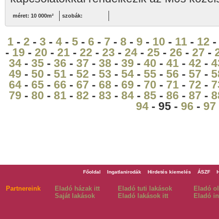
méret: 10 000m²
szobák:
1
-
2
-
3
-
4
-
5
-
6
-
7
-
8
-
9
-
10
-
11
-
12
-
19
-
20
-
21
-
22
-
23
-
24
-
25
-
26
-
27
-
34
-
35
-
36
-
37
-
38
-
39
-
40
-
41
-
42
-
4
49
-
50
-
51
-
52
-
53
-
54
-
55
-
56
-
57
-
5
64
-
65
-
66
-
67
-
68
-
69
-
70
-
71
-
72
-
7
79
-
80
-
81
-
82
-
83
-
84
-
85
-
86
-
87
-
8
94
- 95 -
96
-
97
Főoldal
Ingatlanirodák
Hirdetés kiemelés
ÁSZF
Partnereink
Eladó házak itt
Eladó tuti lakások
Eladó o
Saját lakások
Eladó lakások itt
Eladó in