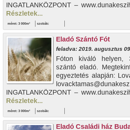
INGATLANKÖZPONT – www.dunakeszihaz
Részletek...
méret: 3 000m²
szobák:
Eladó Szántó Fót
feladva: 2019. augusztus 09
Fóton kiváló helyen, 
szántó eladó. Megtekint
egyeztetés alapján: Lo
lovacktamas@dunake
INGATLANKÖZPONT – www.dunakeszihaz
Részletek...
méret: 3 000m²
szobák:
Eladó Családi ház Bud