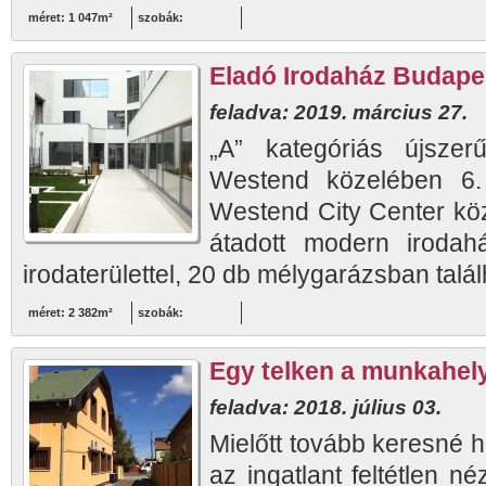
méret: 1 047m²
szobák:
Eladó Irodaház Budapest
feladva: 2019. március 27.
„A” kategóriás újsze
Westend közelében 6.
Westend City Center kö
átadott modern irodah
irodaterülettel, 20 db mélygarázsban talál
méret: 2 382m²
szobák:
Egy telken a munkahel
feladva: 2018. július 03.
Mielőtt tovább keresné 
az ingatlant feltétlen 