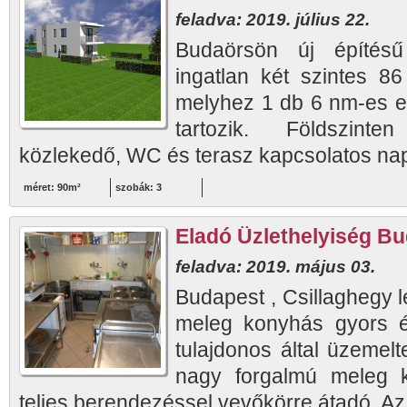
feladva: 2019. július 22.
Budaörsön új építésű
ingatlan két szintes 8
melyhez 1 db 6 nm-es er
tartozik. Földszint
közlekedő, WC és terasz kapcsolatos napp
méret: 90m²
szobák: 3
Eladó Üzlethelyiség Buda
feladva: 2019. május 03.
Budapest , Csillaghegy 
meleg konyhás gyors é
tulajdonos által üzemelt
nagy forgalmú meleg 
teljes berendezéssel vevőkörre átadó. Az 