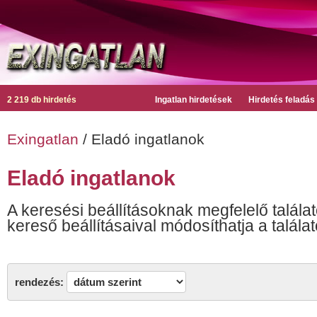
2 219 db hirdetés
Ingatlan hirdetések
Hirdetés feladás
Exingatlan
/ Eladó ingatlanok
Eladó ingatlanok
A keresési beállításoknak megfelelő találat
kereső beállításaival módosíthatja a találat
rendezés: