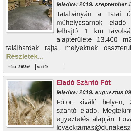
feladva: 2019. szeptember 1
Tatabányán a Tatai út
műhelycsarnok eladó
felhajtó 1 km távolsá
alapterülete 13.400 m
találhatóak rajta, melyeknek összter
Részletek...
méret: 2 933m²
szobák:
Eladó Szántó Fót
feladva: 2019. augusztus 09
Fóton kiváló helyen, 
szántó eladó. Megtekint
egyeztetés alapján: Lo
lovacktamas@dunake