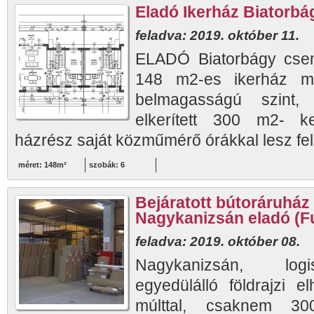
Eladó Ikerház Biatorbá
feladva: 2019. október 11.
ELADÓ Biatorbágy csen
148 m2-es ikerház min
belmagasságú szint, 
elkerített 300 m2- ke
házrész saját közműmérő órákkal lesz fels
méret: 148m²
szobák: 6
Bejáratott bútoráruház
Nagykanizsán eladó (Fu
feladva: 2019. október 08.
Nagykanizsán, logi
egyedülálló földrajzi 
múlttal, csaknem 30