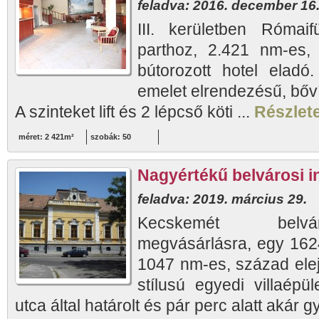
feladva: 2016. december 16
III. kerületben Római
parthoz, 2.421 nm-es, 
bútorozott hotel eladó.
emelet elrendezésű, bővít
A szinteket lift és 2 lépcső köti ...
Részlete
méret: 2 421m²
szobák: 50
Nagyértékű belvárosi i
feladva: 2019. március 29.
Kecskemét belvá
megvásárlásra, egy 162
1047 nm-es, század elej
stílusú egyedi villaépü
utca által határolt és pár perc alatt akár gy