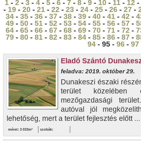
1
-
2
-
3
-
4
-
5
-
6
-
7
-
8
-
9
-
10
-
11
-
12
-
19
-
20
-
21
-
22
-
23
-
24
-
25
-
26
-
27
-
34
-
35
-
36
-
37
-
38
-
39
-
40
-
41
-
42
-
4
49
-
50
-
51
-
52
-
53
-
54
-
55
-
56
-
57
-
5
64
-
65
-
66
-
67
-
68
-
69
-
70
-
71
-
72
-
7
79
-
80
-
81
-
82
-
83
-
84
-
85
-
86
-
87
-
8
94
- 95 -
96
-
97
Eladó Szántó Dunakesz
feladva: 2019. október 29.
Dunakeszi északi részén,
terület közelében
mezőgazdasági terüle
autóval jól megközelíth
lehetőség, mert a terület fejlesztés előtt ..
méret: 3 033m²
szobák: