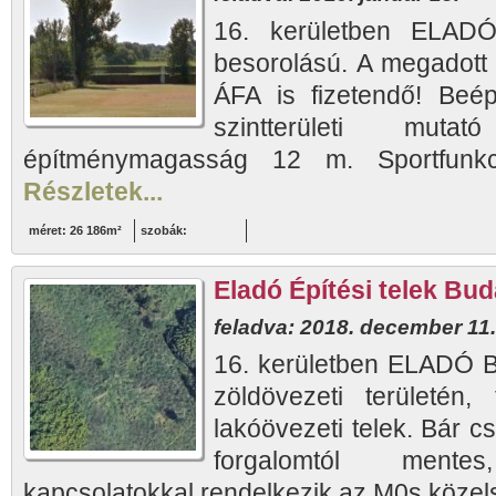
16. kerületben ELADÓ 
besorolású. A megadott 
ÁFA is fizetendő! Beép
szintterületi mu
építménymagasság 12 m. Sportfunkci
Részletek...
méret: 26 186m²
szobák:
Eladó Építési telek Bud
feladva: 2018. december 11.
16. kerületben ELADÓ B
zöldövezeti területén
lakóövezeti telek. Bár c
forgalomtól mente
kapcsolatokkal rendelkezik az M0s közel