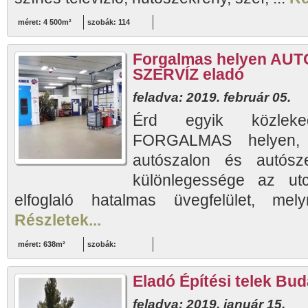
méret: 4 500m²
szobák: 114
Forgalmas helyen AUT
SZERVÍZ eladó
feladva: 2019. február 05.
Érd egyik közleked
FORGALMAS helyen, jó
autószalon és autósz
különlegessége az utc
elfoglaló hatalmas üvegfelület, mel
Részletek...
méret: 638m²
szobák:
Eladó Építési telek Bud
feladva: 2019. január 15.