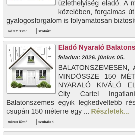
üzlethelyiség eladó. A 
közelében, forgalmas út 
gyalogosforgalom is folyamatosan biztosíto
méret: 33m²
szobák:
Eladó Nyaraló Balato
feladva: 2026. június 05.
BALATONSZEMESEN, 
MINDÖSSZE 150 MÉT
NYARALÓ KIVÁLÓ EL
City Cartel Ingatlan
Balatonszemes egyik legkedveltebb rés
csupán 150 méterre egy ...
Részletek...
méret: 80m²
szobák: 4