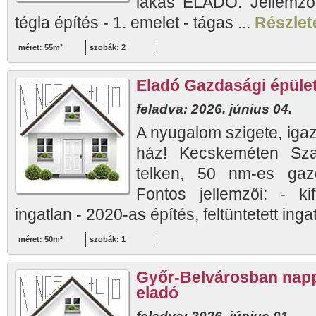
lakás ELADÓ. Jellemzők
tégla építés - 1. emelet - tágas ...
Részlete
méret: 55m²
szobák: 2
Eladó Gazdasági épüle
feladva: 2026. június 04.
A nyugalom szigete, igaz
ház! Kecskeméten Sz
telken, 50 nm-es gaz
Fontos jellemzői: - kif
ingatlan - 2020-as építés, feltüntetett ingat
méret: 50m²
szobák: 1
Győr-Belvárosban nappa
eladó