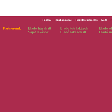
Főoldal
Ingatlanirodák
Hirdetés kiemelés
ÁSZF
Partnereink
Eladó házak itt
Eladó tuti lakások
Eladó o
Saját lakások
Eladó lakások itt
Eladó in