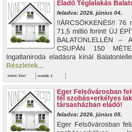
Eladó Téglalakás Balato
feladva: 2026. június 04.
!!ÁRCSÖKKENÉS!! 76 mil
71,5 millió forint! ÚJ
BALATONLELLÉN – 
CSUPÁN 150 MÉTER
Ingatlaniroda eladásra kínál Balatonlell
Részletek...
méret: 51m²
szobák: 2
Eger Felsővárosban felú
fél szobás+erkélyes laká
társasházban eladó!
feladva: 2026. június 05.
Eger Felsővárosban felúj