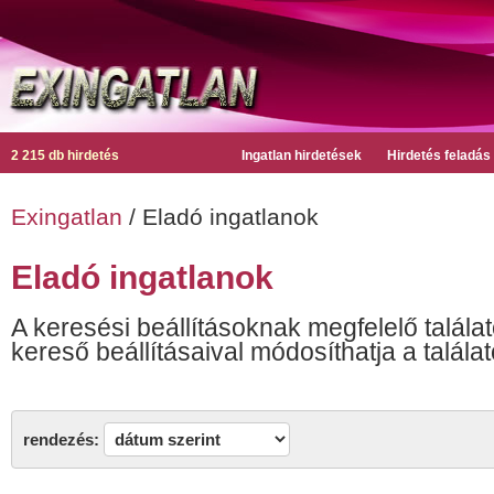
2 215 db hirdetés
Ingatlan hirdetések
Hirdetés feladás
Exingatlan
/ Eladó ingatlanok
Eladó ingatlanok
A keresési beállításoknak megfelelő találat
kereső beállításaival módosíthatja a találat
rendezés: