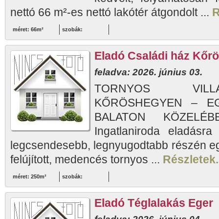
nettó 66 m²-es nettó lakótér átgondolt ...
R
méret: 66m²
szobák:
Eladó Családi ház Kőr
feladva: 2026. június 03.
TORNYOS VILL
KŐRÖSHEGYEN – EG
BALATON KÖZELÉBE
Ingatlaniroda eladásra
legcsendesebb, legnyugodtabb részén eg
felújított, medencés tornyos ...
Részletek.
méret: 250m²
szobák:
Eladó Téglalakás Eger