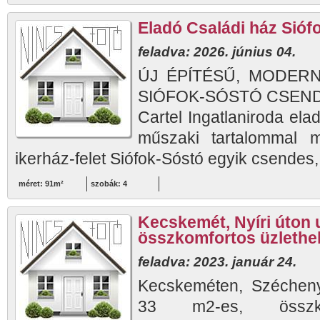
Eladó Családi ház Sióf
feladva: 2026. június 04.
ÚJ ÉPÍTÉSŰ, MODERN
SIÓFOK-SÓSTÓ CSENDE
Cartel Ingatlaniroda elad
műszaki tartalommal m
ikerház-felet Siófok-Sóstó egyik csendes, 
méret: 91m²
szobák: 4
Kecskemét, Nyíri úton 
összkomfortos üzlethe
feladva: 2023. január 24.
Kecskeméten, Szécheny
33 m2-es, összkomf