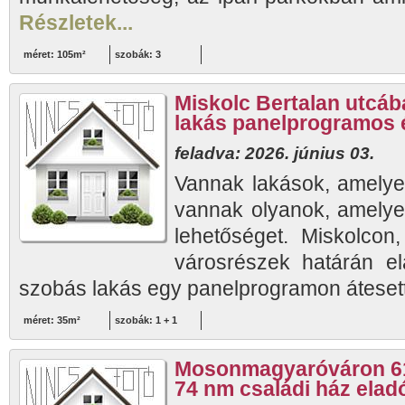
Részletek...
méret: 105m²
szobák: 3
Miskolc Bertalan utcá
lakás panelprogramos 
feladva: 2026. június 03.
Vannak lakások, amelye
vannak olyanok, amelye
lehetőséget. Miskolcon,
városrészek határán e
szobás lakás egy panelprogramon átesett
méret: 35m²
szobák: 1 + 1
Mosonmagyaróváron 618
74 nm családi ház elad