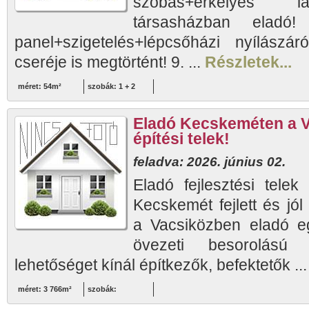
szobás+erkélyes lak
társasházban eladó!
panel+szigetelés+lépcsőházi nyílászá
cseréje is megtörtént! 9. ...
Részletek...
méret: 54m²
szobák: 1 + 2
Eladó Kecskeméten a 
építési telek!
feladva: 2026. június 02.
Eladó fejlesztési tele
Kecskemét fejlett és jól
a Vacsiközben eladó e
övezeti besorolású 
lehetőséget kínál építkezők, befektetők ..
méret: 3 766m²
szobák: