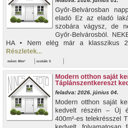
feladva: 2026. június 01.
Győr-Belvárosban nap
eladó Ez az eladó lak
szobára vágysz, de ne
Győr-Belvárosból. NE
HA • Nem elég már a klasszikus 2-
Részletek...
méret: 80m²
szobák: 5
Modern otthon saját ker
Táplánszentkereszt ked
feladva: 2026. június 04.
Modern otthon saját ker
kedvelt részén – Új 
400m²-es telekrésszel T
kedvelt, folyamatosan 