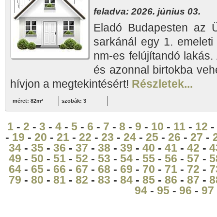
feladva: 2026. június 03.
Eladó Budapesten az Ül
sarkánál egy 1. emelet
nm-es felújítandó lakás.
és azonnal birtokba veh
hívjon a megtekintésért!
Részletek...
méret: 82m²
szobák: 3
1
-
2
-
3
-
4
-
5
-
6
-
7
-
8
-
9
-
10
-
11
-
12
-
19
-
20
-
21
-
22
-
23
-
24
-
25
-
26
-
27
-
34
-
35
-
36
-
37
-
38
-
39
-
40
-
41
-
42
-
4
49
-
50
-
51
-
52
-
53
-
54
-
55
-
56
-
57
-
5
64
-
65
-
66
-
67
-
68
-
69
-
70
-
71
-
72
-
7
79
-
80
-
81
-
82
-
83
-
84
-
85
-
86
-
87
-
8
94
-
95
-
96
-
97