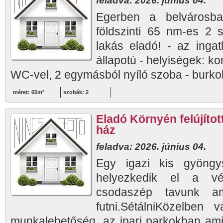
feladva: 2026. június 04.
Egerben a belvárosb
földszinti 65 nm-es 2 s
lakás eladó! - az ingat
állapotú - helyiségek: k
WC-vel, 2 egymásból nyíló szoba - burkol
méret: 65m²
szobák: 2
Eladó Környén felújíto
ház
feladva: 2026. június 04.
Egy igazi kis gyöngy
helyezkedik el a vé
csodaszép tavunk am
futni.SétálniKözelben 
munkalehetőség, az ipari parkokban ami 