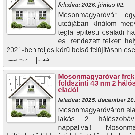
feladva: 2026. június 02.
Mosonmagyaróvár egy
utcájában kínálom megv
tégla építésű családi h
es, rendezett telken hel
2021-ben teljes körű belső felújításon eset
méret: 74m²
szobák:
Mosonmagyaróvár frekv
földszinti 43 nm 2 háló
eladó!
feladva: 2025. december 10
Mosonmagyaróváron eladó
lakás 2 hálószobáv
nappalival! Mosonm