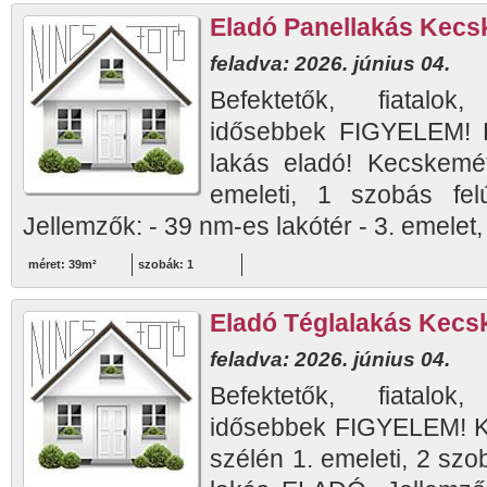
Eladó Panellakás Kec
feladva: 2026. június 04.
Befektetők, fiatalok
idősebbek FIGYELEM! R
lakás eladó! Kecskemé
emeleti, 1 szobás fel
Jellemzők: - 39 nm-es lakótér - 3. emelet, li
méret: 39m²
szobák: 1
Eladó Téglalakás Kecs
feladva: 2026. június 04.
Befektetők, fiatalok
idősebbek FIGYELEM! K
szélén 1. emeleti, 2 szob