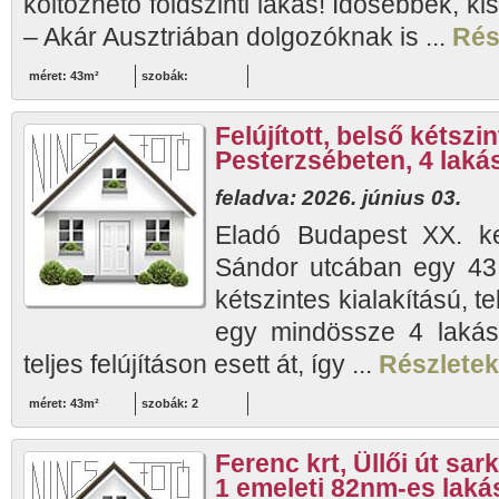
költözhető földszinti lakás! Idősebbek, k
– Akár Ausztriában dolgozóknak is ...
Rész
méret: 43m²
szobák:
Felújított, belső kétszi
Pesterzsébeten, 4 lak
feladva: 2026. június 03.
Eladó Budapest XX. ke
Sándor utcában egy 43 n
kétszintes kialakítású, te
egy mindössze 4 lakás
teljes felújításon esett át, így ...
Részletek.
méret: 43m²
szobák: 2
Ferenc krt, Üllői út sa
1 emeleti 82nm-es laká