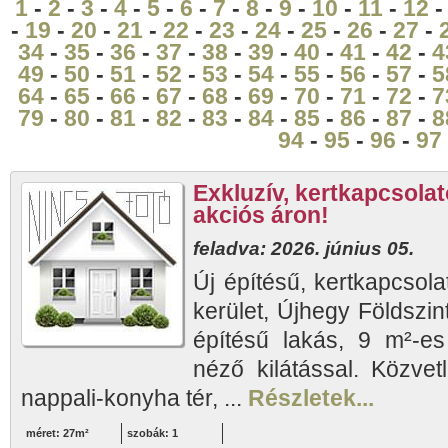
1
-
2
-
3
-
4
-
5
-
6
-
7
-
8
-
9
-
10
-
11
-
12
-
19
-
20
-
21
-
22
-
23
-
24
-
25
-
26
-
27
-
34
-
35
-
36
-
37
-
38
-
39
-
40
-
41
-
42
-
4
49
-
50
-
51
-
52
-
53
-
54
-
55
-
56
-
57
-
5
64
-
65
-
66
-
67
-
68
-
69
-
70
-
71
-
72
-
7
79
-
80
-
81
-
82
-
83
-
84
-
85
-
86
-
87
-
8
94
-
95
-
96
-
97
Exkluzív, kertkapcsolat
akciós áron!
feladva: 2026. június 05.
Új építésű, kertkapcsol
kerület, Újhegy Földszin
építésű lakás, 9 m²-es 
néző kilátással. Közvet
nappali-konyha tér, ...
Részletek...
méret: 27m²
szobák: 1