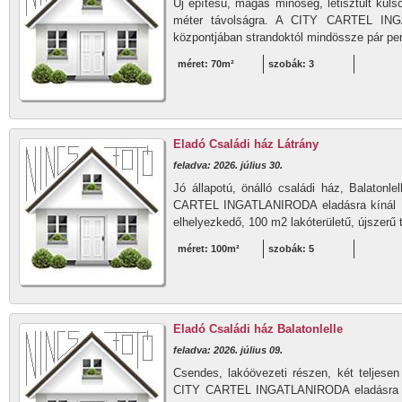
Új építésű, magas minőség, letisztult kül
méter távolságra. A CITY CARTEL INGA
központjában strandoktól mindössze pár per
méret: 70m²
szobák: 3
Eladó Családi ház Látrány
feladva: 2026. július 30.
Jó állapotú, önálló családi ház, Balatonl
CARTEL INGATLANIRODA eladásra kínál L
elhelyezkedő, 100 m2 lakóterületű, újszerű t
méret: 100m²
szobák: 5
Eladó Családi ház Balatonlelle
feladva: 2026. július 09.
Csendes, lakóövezeti részen, két teljesen 
CITY CARTEL INGATLANIRODA eladásra kí