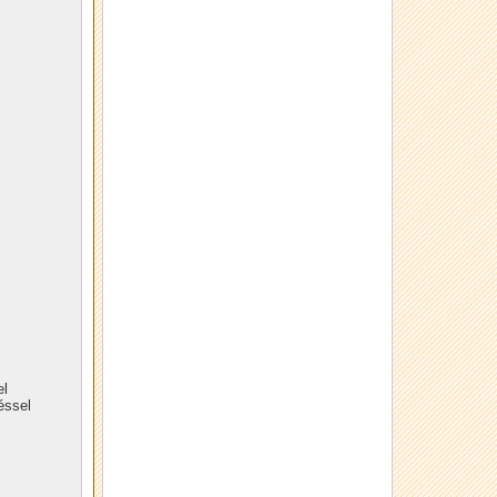
el
éssel