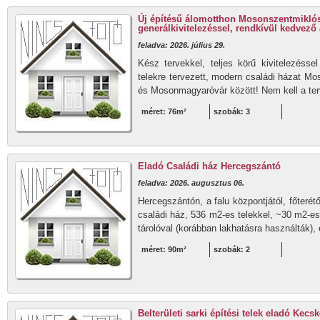
Új építésű álomotthon Mosonszentmiklós
generálkivitelezéssel, rendkívül kedvező 
feladva: 2026. július 29.
Kész tervekkel, teljes körű kivitelezésse
telekre tervezett, modern családi házat M
és Mosonmagyaróvár között! Nem kell a ter
méret: 76m²
szobák: 3
Eladó Családi ház Hercegszántó
feladva: 2026. augusztus 06.
Hercegszántón, a falu központjától, főterét
családi ház, 536 m2-es telekkel, ~30 m2-e
tárolóval (korábban lakhatásra használták),
méret: 90m²
szobák: 2
Belterületi sarki építési telek eladó Kec