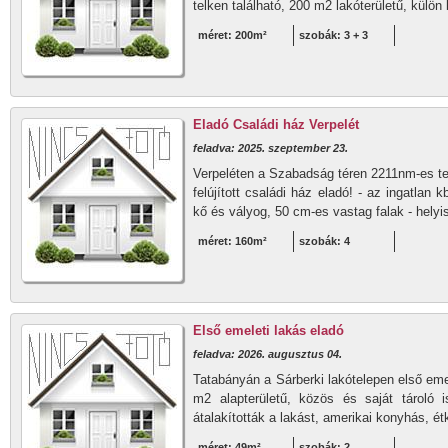
telken található, 200 m2 lakóterületű, külön 
méret: 200m²
szobák: 3 + 3
Eladó Családi ház Verpelét
feladva: 2025. szeptember 23.
Verpeléten a Szabadság téren 2211nm-es tel
felújított családi ház eladó! - az ingatlan
kő és vályog, 50 cm-es vastag falak - helyi
méret: 160m²
szobák: 4
Első emeleti lakás eladó
feladva: 2026. augusztus 04.
Tatabányán a Sárberki lakótelepen első emel
m2 alapterületű, közös és saját tároló i
átalakították a lakást, amerikai konyhás, ét
méret: 49m²
szobák: 2