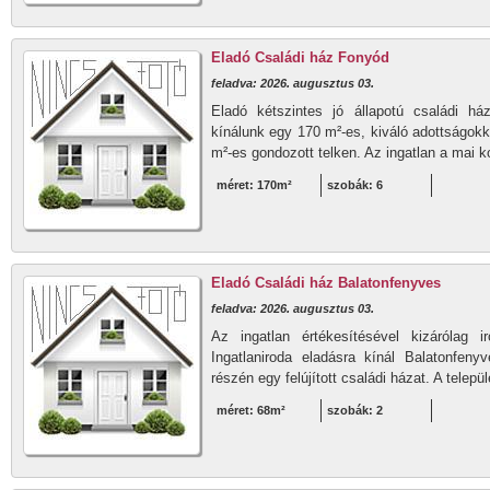
Eladó Családi ház Fonyód
feladva: 2026. augusztus 03.
Eladó kétszintes jó állapotú családi h
kínálunk egy 170 m²-es, kiváló adottságokk
m²-es gondozott telken. Az ingatlan a mai k
méret: 170m²
szobák: 6
Eladó Családi ház Balatonfenyves
feladva: 2026. augusztus 03.
Az ingatlan értékesítésével kizáróla
Ingatlaniroda eladásra kínál Balatonfen
részén egy felújított családi házat. A telepü
méret: 68m²
szobák: 2