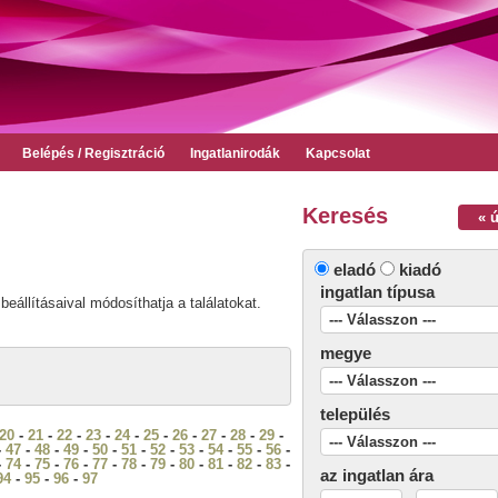
Belépés / Regisztráció
Ingatlanirodák
Kapcsolat
Keresés
« 
eladó
kiadó
ingatlan típusa
beállításaival módosíthatja a találatokat.
megye
település
20
-
21
-
22
-
23
-
24
-
25
-
26
-
27
-
28
-
29
-
-
47
-
48
-
49
-
50
-
51
-
52
-
53
-
54
-
55
-
56
-
-
74
-
75
-
76
-
77
-
78
-
79
-
80
-
81
-
82
-
83
-
az ingatlan ára
94
-
95
-
96
-
97