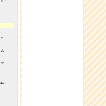
MFt
m²
db
db
eton