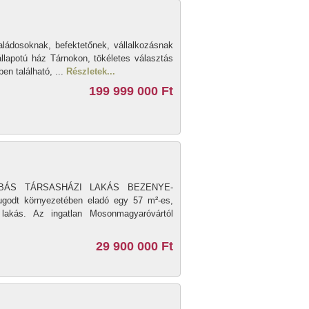
ládosoknak, befektetőnek, vállalkozásnak
 állapotú ház Tárnokon, tökéletes választás
en található, ...
Részletek...
199 999 000 Ft
BÁS TÁRSASHÁZI LAKÁS BEZENYE-
odt környezetében eladó egy 57 m²-es,
 lakás. Az ingatlan Mosonmagyaróvártól
29 900 000 Ft