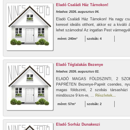
Eladó Családi Ház Tárnokon!
feladva: 2026. augusztus 04.
Eladó Családi Ház Tárnokon! Ha nagy csa
keresel ideális otthont, akkor ez a kiváló
lehet számodra! Az ingatlan Pest vármegyéb
méret: 240m²
szobák: 4
Eladó Téglalakás Bezenye
feladva: 2026. augusztus 02.
ELADÓ MAGAS FÖLDSZINTI, 2 SZO
PAPRÉTEN Bezenye-Paprét csendes, nyug
magas földszinti, 2 szobás társasházi
mindössze 9 km-re, ...
Részletek...
méret: 57m²
szobák: 2
Eladó Sorház Dunakeszi