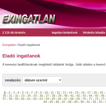
2 216 db hirdetés
Ingatlan hirdetések
Hirdetés feladás
Exingatlan
/ Eladó ingatlanok
Eladó ingatlanok
A keresési beállításoknak megfelelő találatok listája. Jobb oldalon a kereső 
rendezés:
1 -
2
-
3
-
4
-
5
-
6
-
7
-
8
-
9
-
10
-
11
-
12
-
13
-
14
-
15
-
16
-
17
-
18
-
19
-
30
-
31
-
32
-
33
-
34
-
35
-
36
-
37
-
38
-
39
-
40
-
41
-
42
-
43
-
44
-
45
-
46
57
-
58
-
59
-
60
-
61
-
62
-
63
-
64
-
65
-
66
-
67
-
68
-
69
-
70
-
71
-
72
-
73
84
-
85
-
86
-
87
-
88
-
89
-
90
-
91
-
92
-
93
-