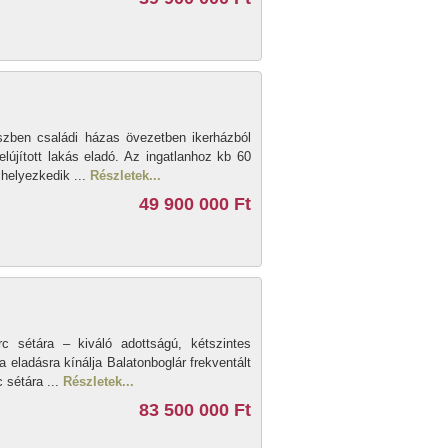
szben családi házas övezetben ikerházból
elújított lakás eladó. Az ingatlanhoz kb 60
 helyezkedik ...
Részletek...
49 900 000 Ft
rc sétára – kiváló adottságú, kétszintes
da eladásra kínálja Balatonboglár frekventált
 sétára ...
Részletek...
83 500 000 Ft