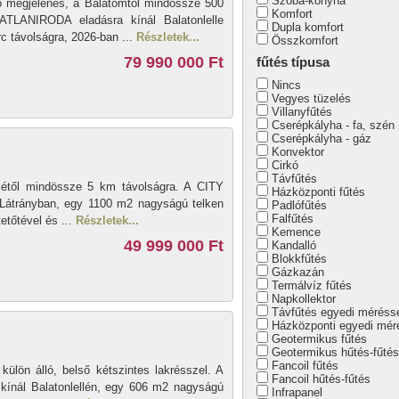
Szoba-konyha
ső megjelenés, a Balatomtól mindössze 500
Komfort
TLANIRODA eladásra kínál Balatonlelle
Dupla komfort
c távolságra, 2026-ban ...
Részletek...
Összkomfort
79 990 000 Ft
fűtés típusa
Nincs
Vegyes tüzelés
Villanyfűtés
Cserépkályha - fa, szén
Cserépkályha - gáz
Konvektor
Cirkó
Távfűtés
ellétől mindössze 5 km távolságra. A CITY
Házközponti fűtés
átrányban, egy 1100 m2 nagyságú telken
Padlófűtés
Falfűtés
etőtével és ...
Részletek...
Kemence
49 999 000 Ft
Kandalló
Blokkfűtés
Gázkazán
Termálvíz fűtés
Napkollektor
Távfűtés egyedi méréss
Házközponti egyedi mér
Geotermikus fűtés
Geotermikus hűtés-fűtés
Fancoil fűtés
külön álló, belső kétszintes lakrésszel. A
Fancoil hűtés-fűtés
nál Balatonlellén, egy 606 m2 nagyságú
Infrapanel