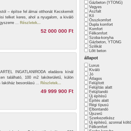
Gázbeton (YTONG)
Vegyes
Aszfalt
stól – építse fel álmai otthonát Kecskemét
Kő
si telket keres, ahol a nyugalom, a kiváló
Összkomfort
gyszerre ...
Részletek...
Dupla komfort
Komfort
52 000 000 Ft
Félkomfort
Szoba-konyha
Gázbeton, YTONG
Szilikát
Lőtt beton
állapot
Luxus
Kiváló
 CARTEL INGATLANIRODA eladásra kínál
Jó
en található, 100 m2 lakóterületű, külön
Átlagos
s lakóház besorolású ...
Részletek...
Felújított
Felújítás alatt
49 999 900 Ft
Felújítandó
Új építésű
Építés alatt
Régi típusú
Elbontandó
Újszerű
Szerkezetkész
Új építésű, azonnal költ
Félkomfort