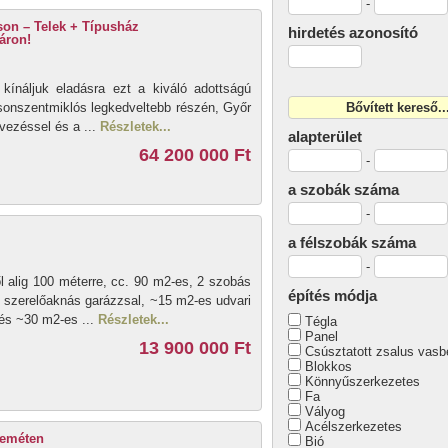
-
on – Telek + Típusház
hirdetés azonosító
áron!
l kínáljuk eladásra ezt a kiváló adottságú
osonszentmiklós legkedveltebb részén, Győr
vezéssel és a ...
Részletek...
alapterület
64 200 000 Ft
-
a szobák száma
-
a félszobák száma
-
ől alig 100 méterre, cc. 90 m2-es, 2 szobás
építés módja
s szerelőaknás garázzsal, ~15 m2-es udvari
 és ~30 m2-es ...
Részletek...
Tégla
Panel
13 900 000 Ft
Csúsztatott zsalus vasb
Blokkos
Könnyűszerkezetes
Fa
Vályog
Acélszerkezetes
skeméten
Bió