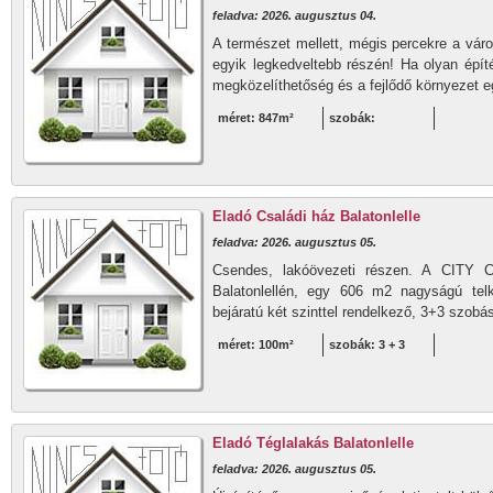
feladva: 2026. augusztus 04.
A természet mellett, mégis percekre a váro
egyik legkedveltebb részén! Ha olyan építé
megközelíthetőség és a fejlődő környezet e
méret: 847m²
szobák:
Eladó Családi ház Balatonlelle
feladva: 2026. augusztus 05.
Csendes, lakóövezeti részen. A CITY
Balatonlellén, egy 606 m2 nagyságú telk
bejáratú két szinttel rendelkező, 3+3 szobá
méret: 100m²
szobák: 3 + 3
Eladó Téglalakás Balatonlelle
feladva: 2026. augusztus 05.