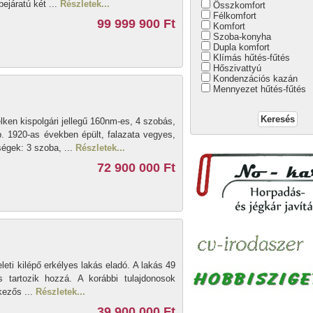
bejáratú két ...
Részletek...
Összkomfort
Félkomfort
99 999 900 Ft
Komfort
Szoba-konyha
Dupla komfort
Klímás hűtés-fűtés
Hőszivattyú
Kondenzációs kazán
Mennyezet hűtés-fűtés
ken kispolgári jellegű 160nm-es, 4 szobás,
 kb. 1920-as években épült, falazata vegyes,
ségek: 3 szoba, ...
Részletek...
72 900 000 Ft
eti kilépő erkélyes lakás eladó. A lakás 49
s tartozik hozzá. A korábbi tulajdonosok
kezős ...
Részletek...
39 900 000 Ft