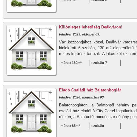
Különleges lehetőség Deákváron!
feladva: 2023. október 09.
Vác központjához közel, Deákvár városré
kialakított 6 szobás, 130 m2 alapterületű f
m2-es kertrész tartozik. A lakás két szinten
méret: 130m²
szobák: 7
Eladó Családi ház Balatonboglár
feladva: 2026. augusztus 03.
Balatonbogláron, a Balatontól néhány pe
családi ház eladó! A City Cartel Ingatlaniro
részén, a Balatontól mindössze néhány perc
méret: 85m²
szobák: