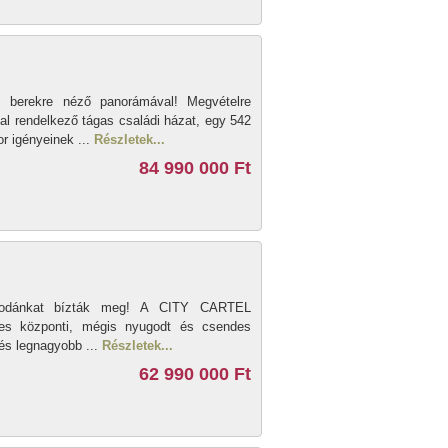
áz berekre néző panorámával! Megvételre
al rendelkező tágas családi házat, egy 542
or igényeinek ...
Részletek...
84 990 000 Ft
g irodánkat bízták meg! A CITY CARTEL
yves központi, mégis nyugodt és csendes
lés legnagyobb ...
Részletek...
62 990 000 Ft