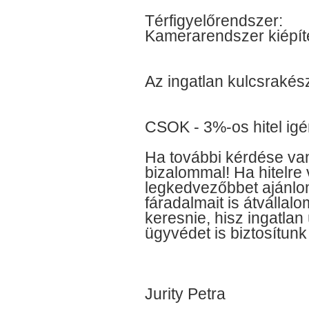
Térfigyelőrendszer:
Kamerarendszer kiépít
Az ingatlan kulcsrakés
CSOK - 3%-os hitel igé
Ha további kérdése va
bizalommal! Ha hitelre
legkedvezőbbet ajánlo
fáradalmait is átvállal
keresnie, hisz ingatlan
ügyvédet is biztosítun
Jurity Petra