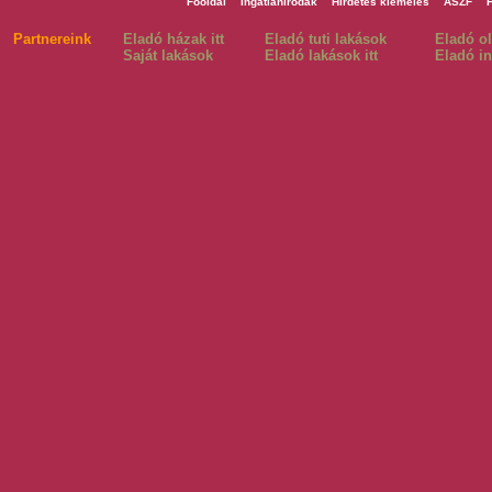
Főoldal
Ingatlanirodák
Hirdetés kiemelés
ÁSZF
Partnereink
Eladó házak itt
Eladó tuti lakások
Eladó o
Saját lakások
Eladó lakások itt
Eladó in