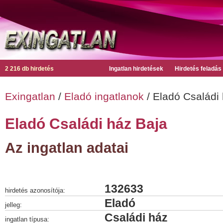
2 216 db hirdetés
Ingatlan hirdetések
Hirdetés feladás
Exingatlan
/
Eladó ingatlanok
/ Eladó Családi
Eladó Családi ház Baja
Az ingatlan adatai
132633
hirdetés azonosítója:
Eladó
jelleg:
Családi ház
ingatlan típusa: