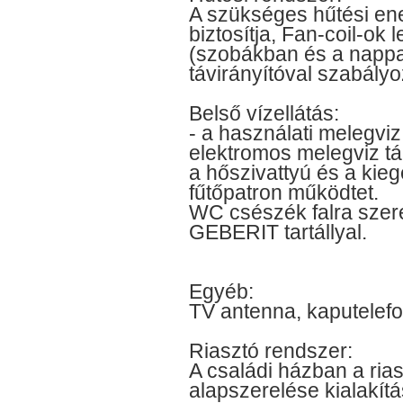
A szükséges hűtési ene
biztosítja, Fan-coil-ok 
(szobákban és a nappa
távirányítóval szabály
Belső vízellátás:
- a használati melegviz
elektromos melegviz tár
a hőszivattyú és a kie
fűtőpatron működtet.
WC csészék falra szerel
GEBERIT tartállyal.
Egyéb:
TV antenna, kaputelefon
Riasztó rendszer:
A családi házban a ria
alapszerelése kialakítá