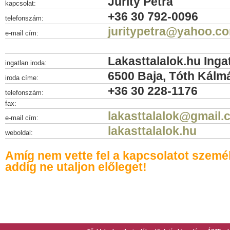
Jurity Petra
kapcsolat:
+36 30 792-0096
telefonszám:
juritypetra@yahoo.c
e-mail cím:
Lakasttalalok.hu Inga
ingatlan iroda:
6500 Baja, Tóth Kálmá
iroda címe:
+36 30 228-1176
telefonszám:
fax:
lakasttalalok@gmail.
e-mail cím:
lakasttalalok.hu
weboldal:
Amíg nem vette fel a kapcsolatot szemé
addig ne utaljon előleget!