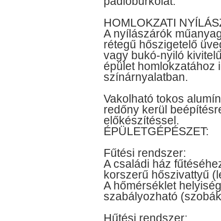
padlóburkolat.
HOMLOKZATI NYÍLÁS
A nyílászárók műanyagb
rétegű hőszigetelő üve
vagy bukó-nyiló kivitelű
épület homlokzatához 
színárnyalatban.
Vakolható tokos alumín
redőny kerül beépítésr
előkészítéssel.
ÉPÜLETGÉPÉSZET:
Fűtési rendszer:
A családi ház fűtéséh
korszerű hőszivattyű (le
A hőmérséklet helyiség
szabályozható (szobák 
Hűtési rendszer: