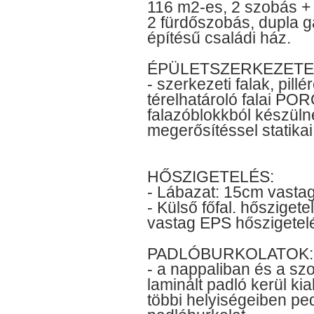
116 m2-es, 2 szobás +
2 fürdőszobás, dupla g
építésű családi ház.
ÉPÜLETSZERKEZETE
- szerkezeti falak, pillé
térelhatároló falai 
falazóblokkból készülne
megerősítéssel statikai 
HŐSZIGETELÉS:
- Lábazat: 15cm vasta
- Külső főfal. hősziget
vastag EPS hőszigetel
PADLÓBURKOLATOK:
- a nappaliban és a s
laminált padló kerül kia
többi helyiségeiben pe