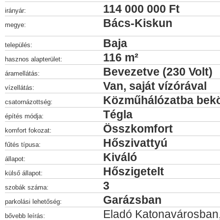
114 000 000 Ft
irányár:
Bács-Kiskun
megye:
Baja
település:
116 m²
hasznos alapterület:
Bevezetve (230 Volt)
áramellátás:
Van, saját vízórával
vízellátás:
Közműhálózatba bek
csatornázottség:
Tégla
építés módja:
Összkomfort
komfort fokozat:
Hőszivattyú
fűtés típusa:
Kiváló
állapot:
Hőszigetelt
külső állapot:
3
szobák száma:
Garázsban
parkolási lehetőség:
Eladó Katonavárosban
bővebb leírás: