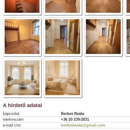
A hirdető adatai
kapcsolat:
Berkes Beáta
telefonszám:
+36 20 239-2031
e-mail cím:
berkesbeata@gmail.com