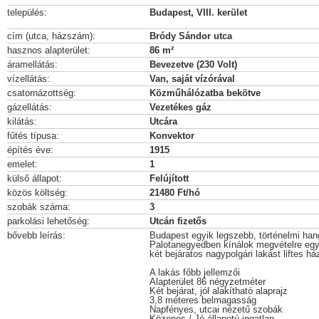
település:
Budapest, VIII. kerület
cím (utca, házszám):
Bródy Sándor utca
hasznos alapterület:
86 m²
áramellátás:
Bevezetve (230 Volt)
vízellátás:
Van, saját vízórával
csatornázottség:
Közműhálózatba bekötve
gázellátás:
Vezetékes gáz
kilátás:
Utcára
fűtés típusa:
Konvektor
építés éve:
1915
emelet:
1
külső állapot:
Felújított
közös költség:
21480 Ft/hó
szobák száma:
3
parkolási lehetőség:
Utcán fizetős
bővebb leírás:
Budapest egyik legszebb, történelmi han
Palotanegyedben kínálok megvételre egy 
két bejáratos nagypolgári lakást liftes há
A lakás főbb jellemzői
Alapterület 86 négyzetméter
Két bejárat, jól alakítható alaprajz
3,8 méteres belmagasság
Napfényes, utcai nézetű szobák
Közepes / Jó állapotú ingatlan