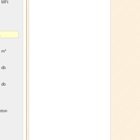
MFt
m²
db
db
eton