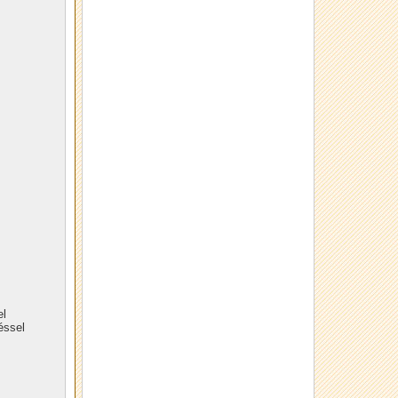
el
éssel