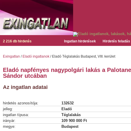
2 216 db hirdetés
Ingatlan hirdetések
Hirdetés feladás
Exingatlan
/
Eladó ingatlanok
/ Eladó Téglalakás Budapest, VIII. kerület
Eladó napfényes nagypolgári lakás a Palotan
Sándor utcában
Az ingatlan adatai
hirdetés azonosítója:
132632
jelleg:
Eladó
ingatlan típusa:
Téglalakás
irányár:
109 900 000 Ft
megye:
Budapest