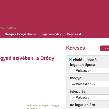
Belépés / Regisztráció
Ingatlanirodák
Kapcsolat
Keresés
« 
egyed szívében, a Bródy
eladó
kiadó
ingatlan típusa
megye
település
az ingatlan ára
még több Budapest megyei
hirdetés