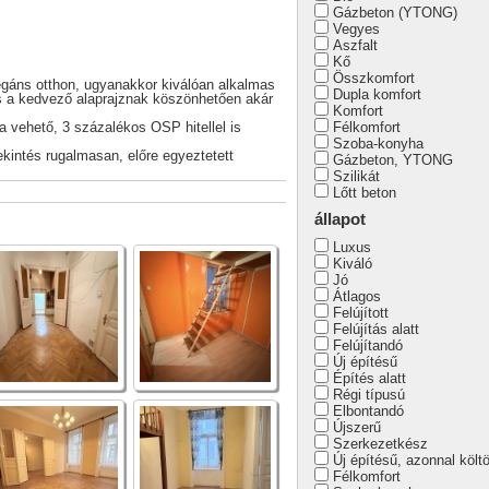
Gázbeton (YTONG)
Vegyes
Aszfalt
Kő
Összkomfort
elegáns otthon, ugyanakkor kiválóan alkalmas
Dupla komfort
 és a kedvező alaprajznak köszönhetően akár
Komfort
a vehető, 3 százalékos OSP hitellel is
Félkomfort
Szoba-konyha
kintés rugalmasan, előre egyeztetett
Gázbeton, YTONG
Szilikát
Lőtt beton
állapot
Luxus
Kiváló
Jó
Átlagos
Felújított
Felújítás alatt
Felújítandó
Új építésű
Építés alatt
Régi típusú
Elbontandó
Újszerű
Szerkezetkész
Új építésű, azonnal költ
Félkomfort