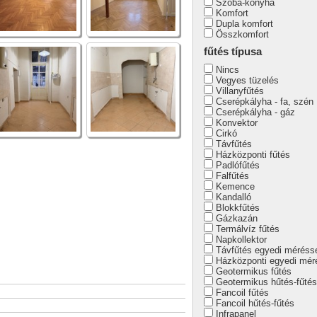
Szoba-konyha
Komfort
Dupla komfort
Összkomfort
fűtés típusa
Nincs
Vegyes tüzelés
Villanyfűtés
Cserépkályha - fa, szén
Cserépkályha - gáz
Konvektor
Cirkó
Távfűtés
Házközponti fűtés
Padlófűtés
Falfűtés
Kemence
Kandalló
Blokkfűtés
Gázkazán
Termálvíz fűtés
Napkollektor
Távfűtés egyedi méréss
Házközponti egyedi mér
Geotermikus fűtés
Geotermikus hűtés-fűtés
Fancoil fűtés
Fancoil hűtés-fűtés
Infrapanel