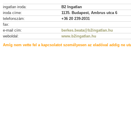
ingatlan iroda:
B2 Ingatlan
iroda címe:
1135. Budapest, Ambrus utca 6
telefonszám:
+36 20 239-2031
fax:
e-mail cím:
berkes.beata@b2ingatlan.hu
weboldal:
www.b2ingatlan.hu
Amíg nem vette fel a kapcsolatot személyesen az eladóval addig ne uta