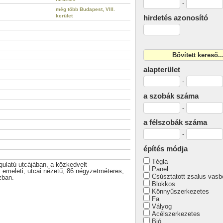
-
még több Budapest, VIII.
kerület
hirdetés azonosító
alapterület
-
a szobák száma
-
a félszobák száma
-
építés módja
Tégla
gulatú utcájában, a közkedvelt
Panel
emeleti, utcai nézetű, 86 négyzetméteres,
Csúsztatott zsalus vasb
zban.
Blokkos
Könnyűszerkezetes
Fa
Vályog
Acélszerkezetes
Bió