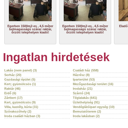
Egerben 1500m2-es , 4,5 méter
Egerben 1500m2-es , 4,5 méter
Eladó
belmagasságú száraz raktár,
belmagasságú száraz raktár,
őrzött telephelyen kiadó!
őrzött telephelyen kiadó!
Ingatlan hirdetések
Lakás (nem panel) (3)
Családi ház (558)
Sorház (20)
Házrész (8)
Gazdasági épület (5)
Iparterület (53)
Kert; gyümölcsös (1)
Mezőgazdasági terület (16)
Raktár (46)
Irodaház (21)
Erdő (6)
Szántó (24)
Zártkert (17)
Téglalakás (641)
Kert, gyümölcsös (9)
Üzlethelyiség (91)
Villa, kastély, kúria (31)
Vendéglátóipari egység (10)
Szórakozóhely (2)
Bemutatóterem (2)
Iroda családi házban (3)
Iroda lakásban (2)