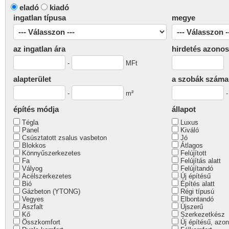
eladó
kiadó
ingatlan típusa
megye
az ingatlan ára
hirdetés azonos
-
MFt
alapterület
a szobák száma
-
m²
építés módja
állapot
Tégla
Luxus
Panel
Kiváló
Csúsztatott zsalus vasbeton
Jó
Blokkos
Átlagos
Könnyűszerkezetes
Felújított
Fa
Felújítás alatt
Vályog
Felújítandó
Acélszerkezetes
Új építésű
Bió
Építés alatt
Gázbeton (YTONG)
Régi típusú
Vegyes
Elbontandó
Aszfalt
Újszerű
Kő
Szerkezetkész
Összkomfort
Új építésű, azon