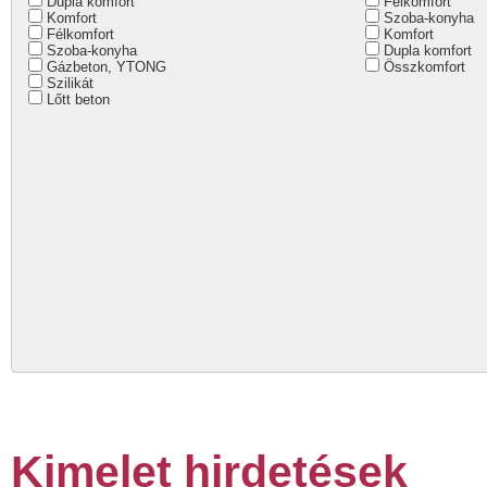
Dupla komfort
Félkomfort
Komfort
Szoba-konyha
Félkomfort
Komfort
Szoba-konyha
Dupla komfort
Gázbeton, YTONG
Összkomfort
Szilikát
Lőtt beton
Kimelet hirdetések