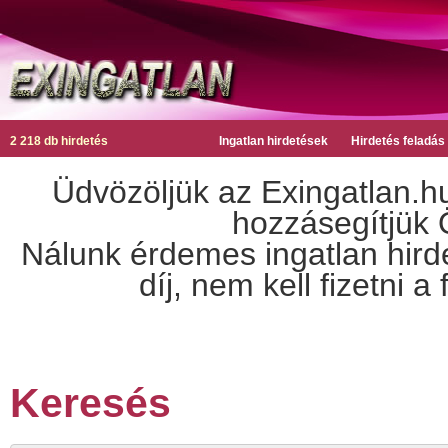
2 218 db hirdetés
Ingatlan hirdetések
Hirdetés feladás
Üdvözöljük az Exingatlan.hu
hozzásegítjük Ö
Nálunk érdemes ingatlan hirdet
díj, nem kell fizetni 
Keresés