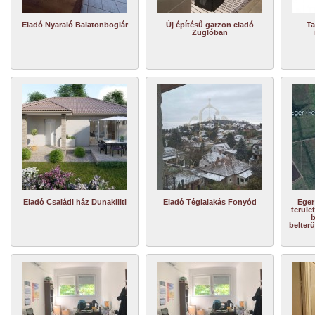
Eladó Nyaraló Balatonboglár
Új építésű garzon eladó
Ta
Zuglóban
Eladó Családi ház Dunakiliti
Eladó Téglalakás Fonyód
Eger
terüle
b
belterü