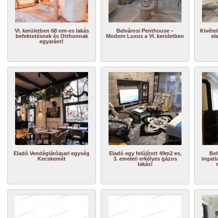
VI. kerületben 68 nm-es lakás
Belvárosi Penthouse –
Kivétel
befektetésnek és Otthonnak
Modern Luxus a VI. kerületben
el
egyaránt!
Eladó Vendéglátóipari egység
Eladó egy felújított 49m2 es,
Bel
Kecskemét
3. emeleti erkélyes gázos
ingatl
lakás!