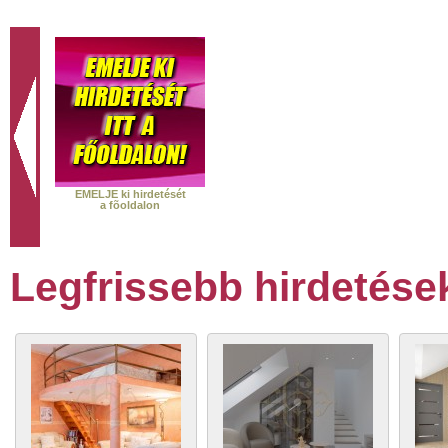
EMELJE ki hirdetését
a fõoldalon
Legfrissebb hirdetése