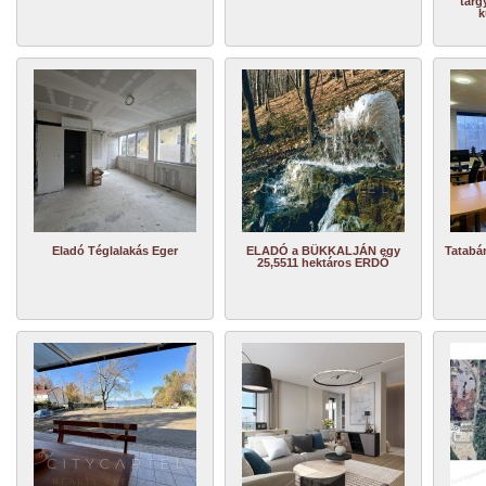
tárg
k
Eladó Téglalakás Eger
ELADÓ a BÜKKALJÁN egy
Tatabá
25,5511 hektáros ERDŐ