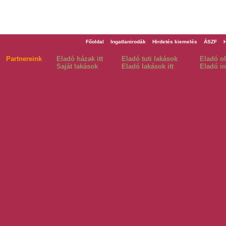
Főoldal
Ingatlanirodák
Hirdetés kiemelés
ÁSZF
Partnereink
Eladó házak itt
Eladó tuti lakások
Eladó o
Saját lakások
Eladó lakások itt
Eladó in