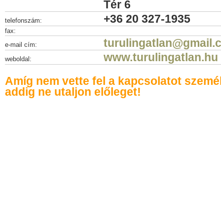
Tér 6
+36 20 327-1935
telefonszám:
fax:
turulingatlan@gmail.
e-mail cím:
www.turulingatlan.hu
weboldal:
Amíg nem vette fel a kapcsolatot szemé
addig ne utaljon előleget!