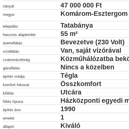
47 000 000 Ft
irányár:
Komárom-Esztergom
megye:
Tatabánya
település:
55 m²
hasznos alapterület:
Bevezetve (230 Volt)
áramellátás:
Van, saját vízórával
vízellátás:
Közműhálózatba bek
csatornázottség:
Nincs a közelben
gázellátás:
Tégla
építés módja:
Összkomfort
komfort fokozat:
Utcára
kilátás:
Házközponti egyedi 
fűtés típusa:
1990
építés éve:
1
emelet:
Kiváló
állapot: