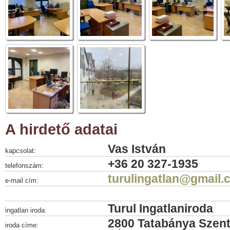
A hirdető adatai
Vas István
kapcsolat:
+36 20 327-1935
telefonszám:
turulingatlan@gmail.
e-mail cím:
Turul Ingatlaniroda
ingatlan iroda:
2800 Tatabánya Szent
iroda címe: