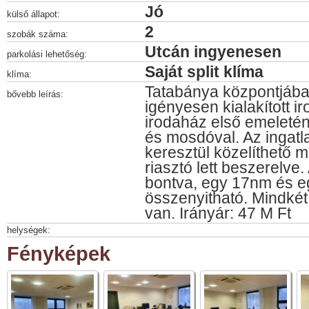
Jó
külső állapot:
2
szobák száma:
Utcán ingyenesen
parkolási lehetőség:
Saját split klíma
klíma:
Tatabánya központjába
bővebb leírás:
igényesen kialakított i
irodaház első emeletén
és mosdóval. Az ingatl
keresztül közelíthető m
riasztó lett beszerelve. 
bontva, egy 17nm és e
összenyitható. Mindkét
van. Irányár: 47 M Ft
helységek:
Fényképek