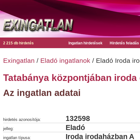
2 215 db hirdetés
Ingatlan hirdetések
Hirdetés feladás
Exingatlan
/
Eladó ingatlanok
/ Eladó Iroda i
Tatabánya központjában iroda
Az ingatlan adatai
132598
hirdetés azonosítója:
Eladó
jelleg:
Iroda irodaházban A
ingatlan típusa: