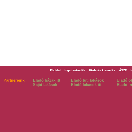
Főoldal
Ingatlanirodák
Hirdetés kiemelés
ÁSZF
Partnereink
Eladó házak itt
Eladó tuti lakások
Eladó o
Saját lakások
Eladó lakások itt
Eladó in