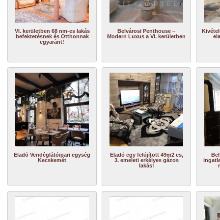
VI. kerületben 68 nm-es lakás
Belvárosi Penthouse –
Kivétel
befektetésnek és Otthonnak
Modern Luxus a VI. kerületben
el
egyaránt!
Eladó Vendéglátóipari egység
Eladó egy felújított 49m2 es,
Bel
Kecskemét
3. emeleti erkélyes gázos
ingatl
lakás!