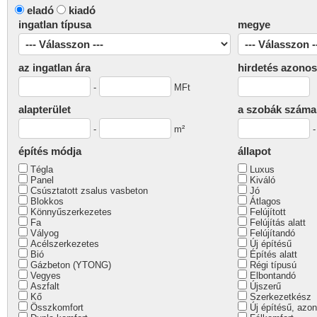
eladó
kiadó
ingatlan típusa
megye
az ingatlan ára
hirdetés azonos
-
MFt
alapterület
a szobák száma
-
m²
építés módja
állapot
Tégla
Luxus
Panel
Kiváló
Csúsztatott zsalus vasbeton
Jó
Blokkos
Átlagos
Könnyűszerkezetes
Felújított
Fa
Felújítás alatt
Vályog
Felújítandó
Acélszerkezetes
Új építésű
Bió
Építés alatt
Gázbeton (YTONG)
Régi típusú
Vegyes
Elbontandó
Aszfalt
Újszerű
Kő
Szerkezetkész
Összkomfort
Új építésű, azon