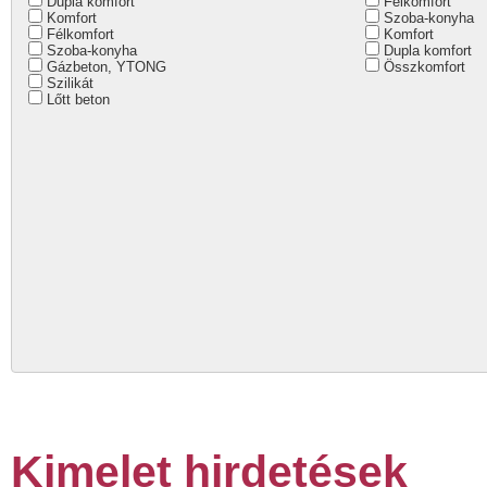
Dupla komfort
Félkomfort
Komfort
Szoba-konyha
Félkomfort
Komfort
Szoba-konyha
Dupla komfort
Gázbeton, YTONG
Összkomfort
Szilikát
Lőtt beton
Kimelet hirdetések