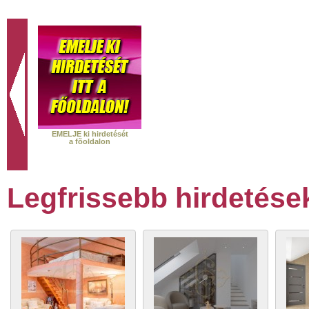
EMELJE ki hirdetését
a fõoldalon
Legfrissebb hirdetése