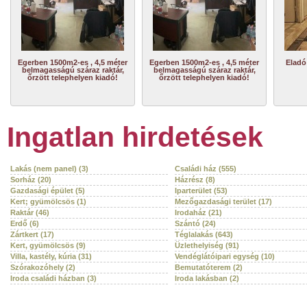
Egerben 1500m2-es , 4,5 méter
Egerben 1500m2-es , 4,5 méter
Eladó
belmagasságú száraz raktár,
belmagasságú száraz raktár,
őrzött telephelyen kiadó!
őrzött telephelyen kiadó!
Ingatlan hirdetések
Lakás (nem panel) (3)
Családi ház (555)
Sorház (20)
Házrész (8)
Gazdasági épület (5)
Iparterület (53)
Kert; gyümölcsös (1)
Mezőgazdasági terület (17)
Raktár (46)
Irodaház (21)
Erdő (6)
Szántó (24)
Zártkert (17)
Téglalakás (643)
Kert, gyümölcsös (9)
Üzlethelyiség (91)
Villa, kastély, kúria (31)
Vendéglátóipari egység (10)
Szórakozóhely (2)
Bemutatóterem (2)
Iroda családi házban (3)
Iroda lakásban (2)