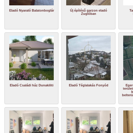
Eladó Nyaraló Balatonboglár
Új építésű garzon eladó
Ta
Zuglóban
Eladó Családi ház Dunakiliti
Eladó Téglalakás Fonyód
Eger
terüle
b
belterü