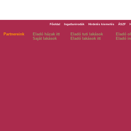
Főoldal
Ingatlanirodák
Hirdetés kiemelés
ÁSZF
Partnereink
Eladó házak itt
Eladó tuti lakások
Eladó o
Saját lakások
Eladó lakások itt
Eladó in