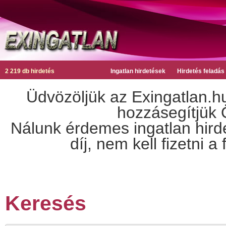
2 219 db hirdetés
Ingatlan hirdetések
Hirdetés feladás
Üdvözöljük az Exingatlan.hu
hozzásegítjük Ö
Nálunk érdemes ingatlan hirdet
díj, nem kell fizetni 
Keresés