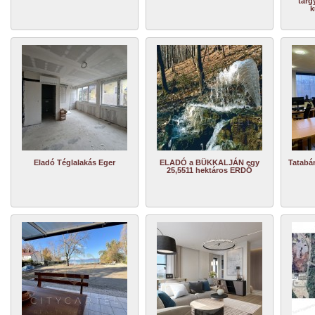
tárg
k
Eladó Téglalakás Eger
ELADÓ a BÜKKALJÁN egy
Tatabá
25,5511 hektáros ERDŐ