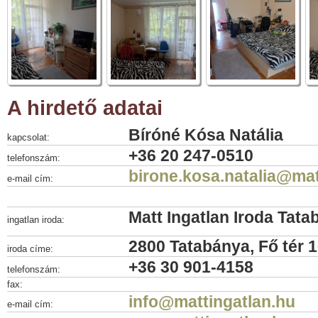
A hirdető adatai
Bíróné Kósa Natália
kapcsolat:
+36 20 247-0510
telefonszám:
birone.kosa.natalia@mat
e-mail cím:
Matt Ingatlan Iroda Tat
ingatlan iroda:
2800 Tatabánya, Fő tér 1
iroda címe:
+36 30 901-4158
telefonszám:
fax:
info@mattingatlan.hu
e-mail cím: