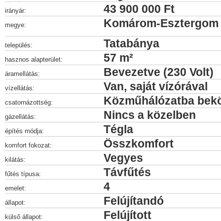
43 900 000 Ft
irányár:
Komárom-Esztergom
megye:
Tatabánya
település:
57 m²
hasznos alapterület:
Bevezetve (230 Volt)
áramellátás:
Van, saját vízórával
vízellátás:
Közműhálózatba bek
csatornázottség:
Nincs a közelben
gázellátás:
Tégla
építés módja:
Összkomfort
komfort fokozat:
Vegyes
kilátás:
Távfűtés
fűtés típusa:
4
emelet:
Felújítandó
állapot:
Felújított
külső állapot: