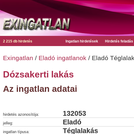
2 215 db hirdetés
Ingatlan hirdetések
Hirdetés feladás
Exingatlan
/
Eladó ingatlanok
/ Eladó Téglala
Dózsakerti lakás
Az ingatlan adatai
132053
hirdetés azonosítója:
Eladó
jelleg:
Téglalakás
ingatlan típusa: