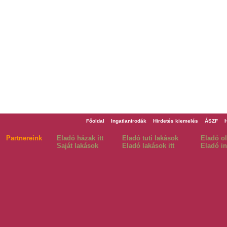
Főoldal
Ingatlanirodák
Hirdetés kiemelés
ÁSZF
Partnereink
Eladó házak itt
Eladó tuti lakások
Eladó o
Saját lakások
Eladó lakások itt
Eladó in