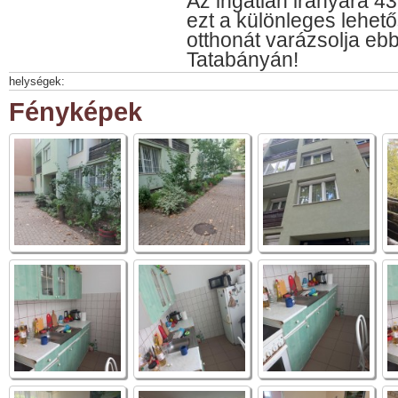
Az ingatlan irányára 43
ezt a különleges lehető
otthonát varázsolja eb
Tatabányán!
helységek:
Fényképek