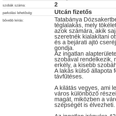
2
szobák száma:
Utcán fizetős
parkolási lehetőség:
Tatabánya Dózsakertbe
bővebb leírás:
téglalakás, mely tökéle
azok számára, akik sajá
szeretnék kialakítani o
és a bejárati ajtó cser
gondja.
Az ingatlan alapterület
szobával rendelkezik, 
erkély, a kisebb szobáh
A lakás külső állapota fe
távfűtéses.
A kilátás vegyes, ami l
város különböző része
magát, miközben a váro
szépségét is élvezheti.