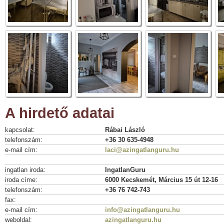
A hirdető adatai
kapcsolat:
Rábai László
telefonszám:
+36 30 635-4948
e-mail cím:
laci@azingatlanguru.hu
ingatlan iroda:
IngatlanGuru
iroda címe:
6000 Kecskemét, Március 15 út 12-16
telefonszám:
+36 76 742-743
fax:
e-mail cím:
info@azingatlanguru.hu
weboldal:
azingatlanguru.hu