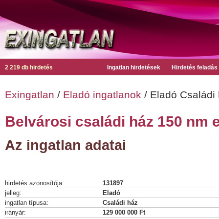
2 219 db hirdetés
Ingatlan hirdetések
Hirdetés feladás
Exingatlan
/
Eladó ingatlanok
/ Eladó Családi
Belvárosi családi ház 150 nm e
Az ingatlan adatai
hirdetés azonosítója:
131897
jelleg:
Eladó
ingatlan típusa:
Családi ház
irányár:
129 000 000 Ft