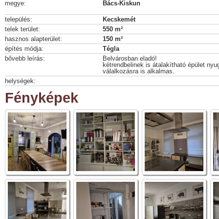
megye:
Bács-Kiskun
település:
Kecskemét
telek terület:
550 m²
hasznos alapterület:
150 m²
építés módja:
Tégla
bővebb leírás:
Belvárosban eladó!
kétrendbelinek is átalakítható épület ny
válalkozásra is alkalmas.
helységek:
Fényképek