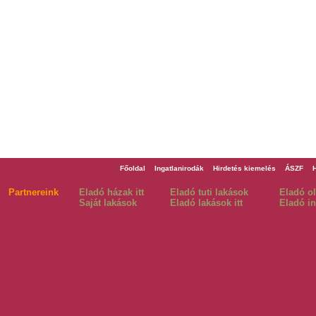
Főoldal
Ingatlanirodák
Hirdetés kiemelés
ÁSZF
Partnereink
Eladó házak itt
Eladó tuti lakások
Eladó o
Saját lakások
Eladó lakások itt
Eladó in