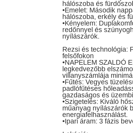
hálószoba és fürdőszo
•Emelet: Második nappal
hálószoba, erkély és f
•Kényelem: Duplakomfor
redőnnyel és szúnyoghá
nyílászárók.
Rezsi és technológia: 
felsőfokon
•NAPELEM SZALDÓ E
legkedvezőbb elszámol
villanyszámlája minimá
•Fűtés: Vegyes tüzelésű
padlófűtéses hőleadáss
gazdaságos és üzembi
•Szigetelés: Kiváló hő
műanyag nyílászárók bi
energiafelhasználást.
•Ipari áram: 3 fázis be