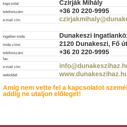
Czirják Mihály
kapcsolat:
+36 20 220-9995
telefonszám:
czirjakmihaly@dunak
e-mail cím:
Dunakeszi Ingatlankö
ingatlan iroda:
2120 Dunakeszi, Fő út
iroda címe:
+36 20 220-9995
telefonszám:
fax:
info@dunakeszihaz.h
e-mail cím:
www.dunakeszihaz.h
weboldal:
Amíg nem vette fel a kapcsolatot szemé
addig ne utaljon előleget!