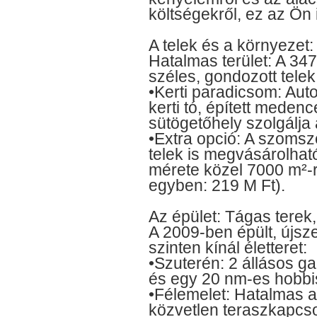
költségekről, ez az Ön 
A telek és a környezet:
Hatalmas terület: A 347
széles, gondozott telek 
•Kerti paradicsom: Aut
kerti tó, épített medence
sütögetőhely szolgálja
•Extra opció: A szomsz
telek is megvásárolható,
mérete közel 7000 m²-r
egyben: 219 M Ft).
Az épület: Tágas terek
A 2009-ben épült, újsz
szinten kínál életteret:
•Szuterén: 2 állásos ga
és egy 20 nm-es hobbi
•Félemelet: Hatalmas 
közvetlen teraszkapcsol