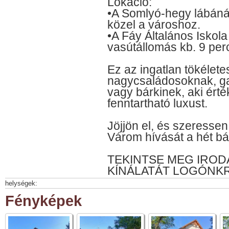
Lokáció:
•A Somlyó-hegy lábánál
közel a városhoz.
•A Fáy Általános Iskola
vasútállomás kb. 9 perc
Ez az ingatlan tökélete
nagycsaládosoknak, g
vagy bárkinek, aki érté
fenntartható luxust.
Jöjjön el, és szeresse
Várom hívását a hét bá
TEKINTSE MEG IROD
KÍNÁLATÁT LOGÓNKR
helységek:
Fényképek