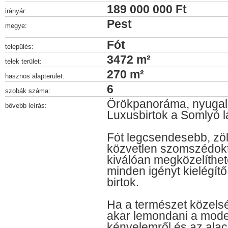
189 000 000 Ft
irányár:
Pest
megye:
Fót
település:
3472 m²
telek terület:
270 m²
hasznos alapterület:
6
szobák száma:
Örökpanoráma, nyugalo
bővebb leírás:
Luxusbirtok a Somlyó 
Fót legcsendesebb, zöl
közvetlen szomszédokt
kiválóan megközelíthet
minden igényt kielégítő
birtok.
Ha a természet közels
akar lemondani a moder
kényelemről és az alac