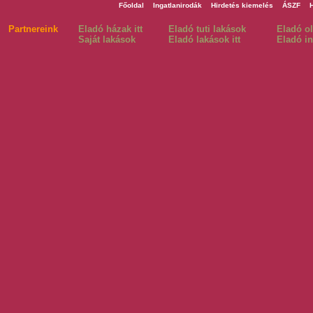
Főoldal
Ingatlanirodák
Hirdetés kiemelés
ÁSZF
Partnereink
Eladó házak itt
Eladó tuti lakások
Eladó o
Saját lakások
Eladó lakások itt
Eladó in