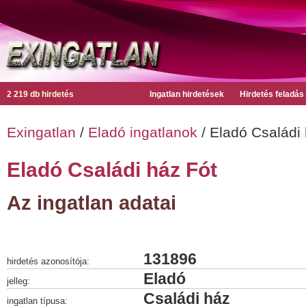
2 219 db hirdetés
Ingatlan hirdetések
Hirdetés feladás
Exingatlan
/
Eladó ingatlanok
/ Eladó Családi
Eladó Családi ház Fót
Az ingatlan adatai
131896
hirdetés azonosítója:
Eladó
jelleg:
Családi ház
ingatlan típusa: