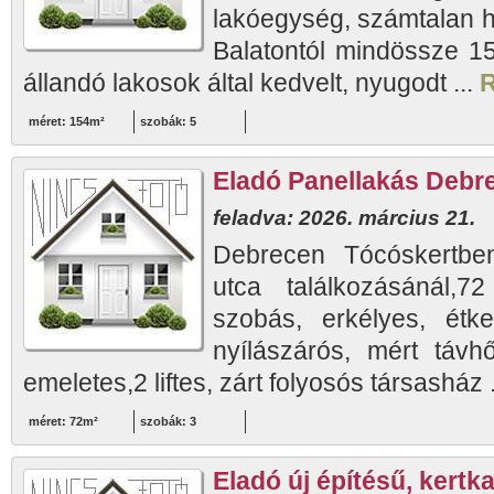
lakóegység, számtalan h
Balatontól mindössze 15
állandó lakosok által kedvelt, nyugodt ...
R
méret: 154m²
szobák: 5
Eladó Panellakás Debr
feladva: 2026. március 21.
Debrecen Tócóskertben
utca találkozásánál,7
szobás, erkélyes, ét
nyílászárós, mért távh
emeletes,2 liftes, zárt folyosós társasház 
méret: 72m²
szobák: 3
Eladó új építésű, kert