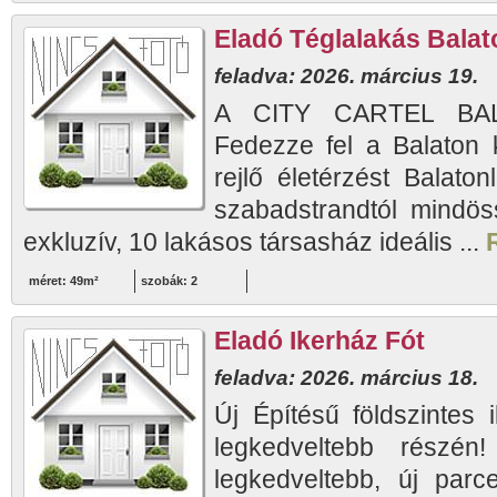
Eladó Téglalakás Balato
feladva: 2026. március 19.
A CITY CARTEL BAL
Fedezze fel a Balaton 
rejlő életérzést Balaton
szabadstrandtól mindös
exkluzív, 10 lakásos társasház ideális ...
méret: 49m²
szobák: 2
Eladó Ikerház Fót
feladva: 2026. március 18.
Új Építésű földszintes 
legkedveltebb részén
legkedveltebb, új parc