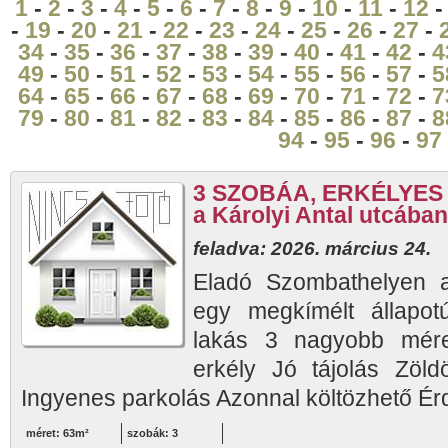
1
-
2
-
3
-
4
-
5
-
6
-
7
-
8
-
9
-
10
-
11
-
12
-
19
-
20
-
21
-
22
-
23
-
24
-
25
-
26
-
27
-
34
-
35
-
36
-
37
-
38
-
39
-
40
-
41
-
42
-
4
49
-
50
-
51
-
52
-
53
-
54
-
55
-
56
-
57
-
5
64
-
65
-
66
-
67
-
68
-
69
-
70
-
71
-
72
-
7
79
-
80
-
81
-
82
-
83
-
84
-
85
-
86
-
87
-
8
94
-
95
-
96
-
97
3 SZOBÁA, ERKÉLYES jó
a Károlyi Antal utcában
feladva: 2026. március 24.
Eladó Szombathelyen a
egy megkímélt állapot
lakás 3 nagyobb mér
erkély Jó tájolás Zöld
Ingyenes parkolás Azonnal költözhető Érd.
méret: 63m²
szobák: 3