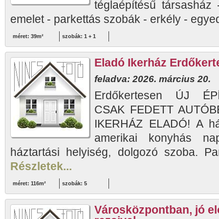
téglaépítésű társasház 
emelet - parkettás szobák - erkély - egyed
méret: 39m²
szobák: 1 + 1
Eladó Ikerház Erdőkert
feladva: 2026. március 20.
Erdőkertesen ÚJ ÉP
CSAK FEDETT AUTÓB
IKERHÁZ ELADÓ! A házb
amerikai konyhás na
háztartási helyiség, dolgozó szoba. Par
Részletek...
méret: 116m²
szobák: 5
Városközpontban, jó el