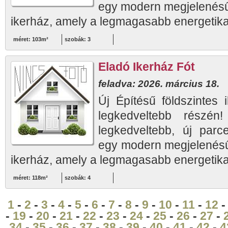
egy modern megjelenésű,
ikerház, amely a legmagasabb energetikai
méret: 103m²
szobák: 3
Eladó Ikerház Fót
feladva: 2026. március 18.
Új Építésű földszintes 
legkedveltebb részén
legkedveltebb, új parc
egy modern megjelenésű,
ikerház, amely a legmagasabb energetikai
méret: 118m²
szobák: 4
1
-
2
-
3
-
4
-
5
-
6
-
7
-
8
-
9
-
10
-
11
-
12
-
19
-
20
-
21
-
22
-
23
-
24
-
25
-
26
-
27
-
34
-
35
-
36
-
37
-
38
-
39
-
40
-
41
-
42
-
4