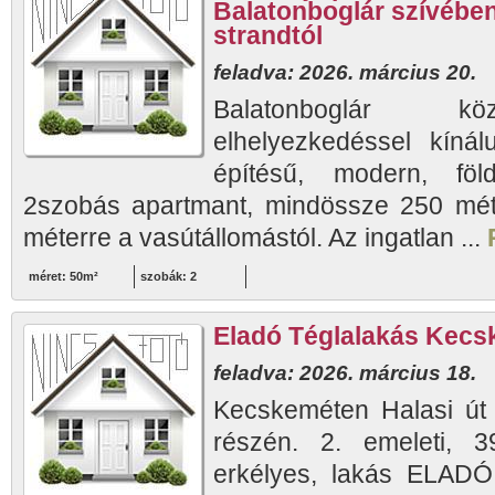
Balatonboglár szívében
strandtól
feladva: 2026. március 20.
Balatonboglár köz
elhelyezkedéssel kíná
építésű, modern, földs
2szobás apartmant, mindössze 250 méte
méterre a vasútállomástól. Az ingatlan ...
méret: 50m²
szobák: 2
Eladó Téglalakás Kecs
feladva: 2026. március 18.
Kecskeméten Halasi út 
részén. 2. emeleti, 
erkélyes, lakás ELADÓ. 