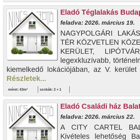
Eladó Téglalakás Budap
feladva: 2026. március 19.
NAGYPOLGÁRI LAKÁ
TÉR KÖZVETLEN KÖZE
KERÜLET, LIPÓTVÁR
legexkluzívabb, történel
kiemelkedő lokációjában, az V. kerület 
Részletek...
méret: 63m²
szobák: 2 + 1
Eladó Családi ház Balat
feladva: 2026. március 22.
A CITY CARTEL BAL
Kivételes lehetőség Ba