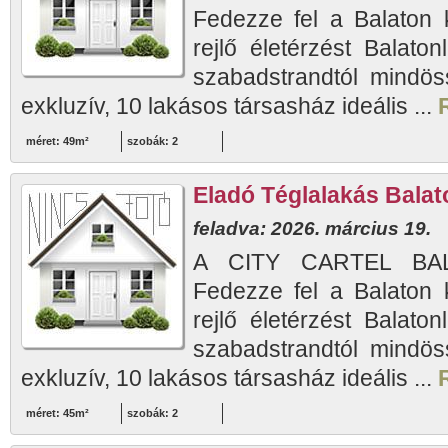
Fedezze fel a Balaton 
rejlő életérzést Balaton
szabadstrandtól mindös
exkluzív, 10 lakásos társasház ideális ...
méret: 49m²
szobák: 2
Eladó Téglalakás Balato
feladva: 2026. március 19.
A CITY CARTEL BAL
Fedezze fel a Balaton 
rejlő életérzést Balaton
szabadstrandtól mindös
exkluzív, 10 lakásos társasház ideális ...
méret: 45m²
szobák: 2