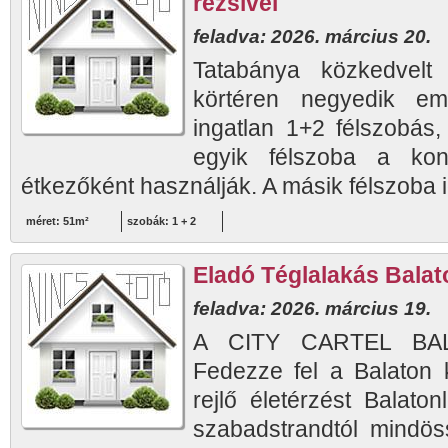
rezsivel
feladva: 2026. március 20.
Tatabánya közkedvelt
körtéren negyedik em
ingatlan 1+2 félszobás,
egyik félszoba a kony
étkezőként használják. A másik félszoba id
méret: 51m²
szobák: 1 + 2
Eladó Téglalakás Balato
feladva: 2026. március 19.
A CITY CARTEL BAL
Fedezze fel a Balaton 
rejlő életérzést Balaton
szabadstrandtól mindös