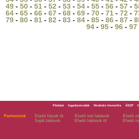
49
-
50
-
51
-
52
-
53
-
54
-
55
-
56
-
57
-
5
64
-
65
-
66
-
67
-
68
-
69
-
70
-
71
-
72
-
7
79
-
80
-
81
-
82
-
83
-
84
-
85
-
86
-
87
-
8
94
-
95
-
96
-
97
Főoldal
Ingatlanirodák
Hirdetés kiemelés
ÁSZF
Partnereink
Eladó házak itt
Eladó tuti lakások
Eladó o
Saját lakások
Eladó lakások itt
Eladó in