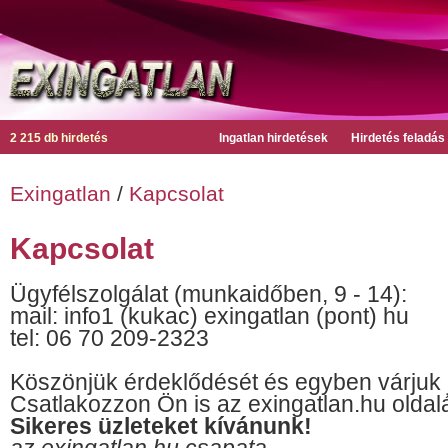
2 215 db hirdetés
Ingatlan hirdetések
Hirdetés feladás
Exingatlan
/
Kapcsolat
Kapcsolat
Ügyfélszolgálat (munkaidőben, 9 - 14):
mail: info1 (kukac) exingatlan (pont) hu
tel: 06 70 209-2323
Köszönjük érdeklődését és egyben várjuk 
Csatlakozzon Ön is az exingatlan.hu oldal
Sikeres üzleteket kívánunk!