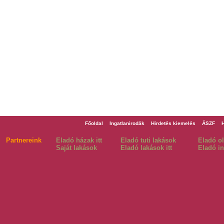
Főoldal
Ingatlanirodák
Hirdetés kiemelés
ÁSZF
Partnereink
Eladó házak itt
Eladó tuti lakások
Eladó o
Saját lakások
Eladó lakások itt
Eladó in