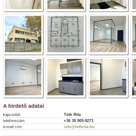
A hirdető adatai
kapcsolat:
Tóth Rita
telefonszám:
+36 30 905-9273
e-mail cím:
info@tothrita.hu