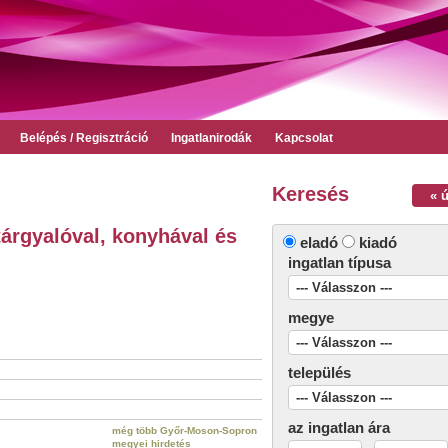
Belépés / Regisztráció
Ingatlanirodák
Kapcsolat
Keresés
« 
tárgyalóval, konyhával és
eladó
kiadó
ingatlan típusa
megye
település
az ingatlan ára
még több Győr-Moson-Sopron
megyei hirdetés