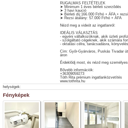
RUGALMAS FELTÉTELEK
➤ Minimum 1 éves bérleti szerződés
➤ 3 havi kaució
➤ Bérleti díj:166.000 Ft/hó + ÁFA + rezsi
➤ Rezsi átalány: 57.000 Ft/hó + ÁFA
Nézd meg a videót az ingatlanról:
IDEÁLIS VÁLASZTÁS
- egyéni vállalkozóknak, akik üzleti prof
- szolgáltató cégeknek, akik számára f
- oktatási célra, tanácsadásra, könyvel
Cím: Győr-Gyárváros, Puskás Tivadar út, 
áron
Érdeklődj most, és nézd meg személyesen
Bővebb információk:
+36309059273
Tóth Rita prémium ingatlanközvetítés
www.tothrita.hu
helységek:
Fényképek