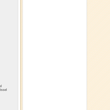
el
éssel