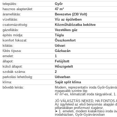
település:
Győr
hasznos alapterület:
47 m²
áramellátás:
Bevezetve (230 Volt)
vízellátás:
Víz az épületben
csatornázottség:
Közműhálózatba bekötve
gázellátás:
Vezetékes gáz
építés módja:
Tégla
komfort fokozat:
Összkomfort
kilátás:
Udvari
fűtés típusa:
Gázkazán
emelet:
1
állapot:
Felújított
külső állapot:
Hőszigetelt
szobák száma:
2
parkolási lehetőség:
Udvarban
klíma:
Saját split klíma
bővebb leírás:
Modern, reprezentatív iroda Győr-Gyárvár
magasabb szintre lép
47 m²-es, klimatizált iroda tárgyalóval, 
JÓ VÁLASZTÁS NEKED, HA FONTOS 
Az ügyfeleid az első benyomás alapján d
pillanatában profizmust sugároz.
➤ 1. emeleti, modern kialakítású iroda ü
irodaházban, Győr-Gyárvárosban