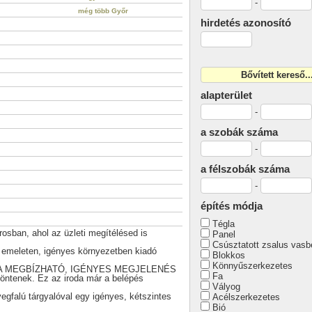
-
még több Győr
hirdetés azonosító
alapterület
-
a szobák száma
-
a félszobák száma
-
építés módja
Tégla
osban, ahol az üzleti megítélésed is
Panel
Csúsztatott zsalus vasb
1. emeleten, igényes környezetben kiadó
Blokkos
Könnyűszerkezetes
A MEGBÍZHATÓ, IGÉNYES MEGJELENÉS
Fa
öntenek. Ez az iroda már a belépés
Vályog
vegfalú tárgyalóval egy igényes, kétszintes
Acélszerkezetes
Bió