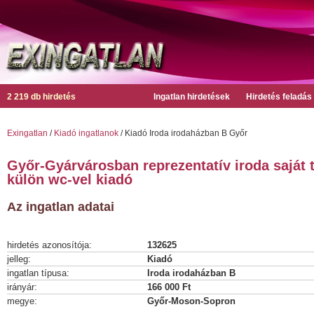
2 219 db hirdetés
Ingatlan hirdetések
Hirdetés feladás
Exingatlan
/
Kiadó ingatlanok
/ Kiadó Iroda irodaházban B Győr
Győr-Gyárvárosban reprezentatív iroda saját 
külön wc-vel kiadó
Az ingatlan adatai
hirdetés azonosítója:
132625
jelleg:
Kiadó
ingatlan típusa:
Iroda irodaházban B
irányár:
166 000 Ft
megye:
Győr-Moson-Sopron