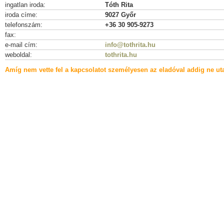
ingatlan iroda:
Tóth Rita
iroda címe:
9027 Győr
telefonszám:
+36 30 905-9273
fax:
e-mail cím:
info@tothrita.hu
weboldal:
tothrita.hu
Amíg nem vette fel a kapcsolatot személyesen az eladóval addig ne uta