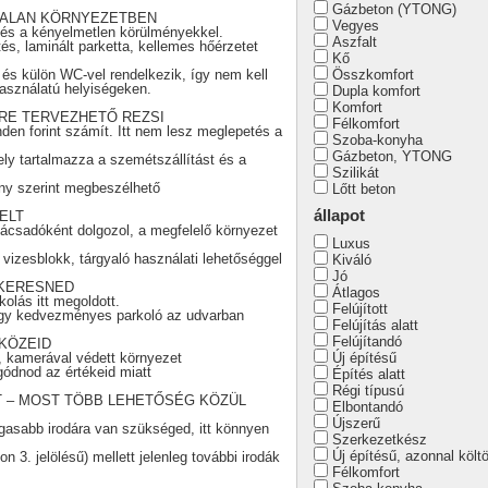
Gázbeton (YTONG)
TALAN KÖRNYEZETBEN
Vegyes
és a kényelmetlen körülményekkel.
Aszfalt
és, laminált parketta, kellemes hőérzetet
Kő
l és külön WC-vel rendelkezik, így nem kell
Összkomfort
asználatú helyiségeken.
Dupla komfort
Komfort
RE TERVEZHETŐ REZSI
Félkomfort
den forint számít. Itt nem lesz meglepetés a
Szoba-konyha
Gázbeton, YTONG
ly tartalmazza a szemétszállítást és a
Szilikát
ny szerint megbeszélhető
Lőtt beton
állapot
ELT
ácsadóként dolgozol, a megfelelő környezet
Luxus
 vizesblokk, tárgyaló használati lehetőséggel
Kiváló
Jó
 KERESNED
Átlagos
olás itt megoldott.
Felújított
vagy kedvezményes parkoló az udvarban
Felújítás alatt
Felújítandó
KÖZEID
, kamerával védett környezet
Új építésű
ódnod az értékeid miatt
Építés alatt
Régi típusú
T – MOST TÖBB LEHETŐSÉG KÖZÜL
Elbontandó
Újszerű
gasabb irodára van szükséged, itt könnyen
Szerkezetkész
Új építésű, azonnal költ
n 3. jelölésű) mellett jelenleg további irodák
Félkomfort