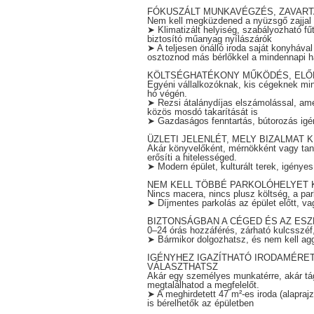
FÓKUSZÁLT MUNKAVÉGZÉS, ZAVAR
Nem kell megküzdened a nyüzsgő zajjal 
➤ Klimatizált helyiség, szabályozható fűt
biztosító műanyag nyílászárók
➤ A teljesen önálló iroda saját konyháva
osztoznod más bérlőkkel a mindennapi h
KÖLTSÉGHATÉKONY MŰKÖDÉS, ELŐ
Egyéni vállalkozóknak, kis cégeknek min
hó végén.
➤ Rezsi átalánydíjas elszámolással, ame
közös mosdó takarítását is
➤ Gazdaságos fenntartás, bútorozás igé
ÜZLETI JELENLÉT, MELY BIZALMAT K
Akár könyvelőként, mérnökként vagy tan
erősíti a hitelességed.
➤ Modern épület, kulturált terek, igényes
NEM KELL TÖBBÉ PARKOLÓHELYET
Nincs macera, nincs plusz költség, a park
➤ Díjmentes parkolás az épület előtt, 
BIZTONSÁGBAN A CÉGED ÉS AZ ESZ
0–24 órás hozzáférés, zárható kulcsszéf
➤ Bármikor dolgozhatsz, és nem kell agg
IGÉNYHEZ IGAZÍTHATÓ IRODAMÉRE
VÁLASZTHATSZ
Akár egy személyes munkatérre, akár tá
megtalálhatod a megfelelőt.
➤ A meghirdetett 47 m²-es iroda (alaprajzo
is bérelhetők az épületben