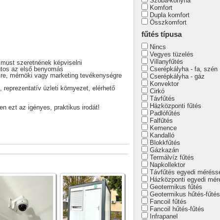
Szoba-konyha
Komfort
Dupla komfort
Összkomfort
fűtés típusa
Nincs
Vegyes tüzelés
Villanyfűtés
izmust szeretnének képviselni
ontos az első benyomás
Cserépkályha - fa, szén
ésre, mérnöki vagy marketing tevékenységre
Cserépkályha - gáz
Konvektor
reprezentatív üzleti környezet, elérhető
Cirkó
Távfűtés
Házközponti fűtés
 ezt az igényes, praktikus irodát!
Padlófűtés
Falfűtés
Kemence
Kandalló
Blokkfűtés
Gázkazán
Termálvíz fűtés
Napkollektor
Távfűtés egyedi méréss
Házközponti egyedi mér
Geotermikus fűtés
Geotermikus hűtés-fűtés
Fancoil fűtés
Fancoil hűtés-fűtés
Infrapanel