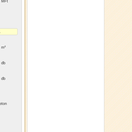
MFt
m²
db
db
eton