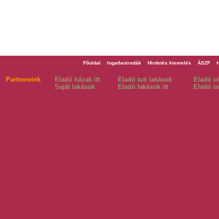
Főoldal
Ingatlanirodák
Hirdetés kiemelés
ÁSZF
Partnereink
Eladó házak itt
Eladó tuti lakások
Eladó o
Saját lakások
Eladó lakások itt
Eladó in