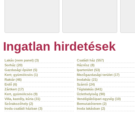
Ingatlan hirdetések
Lakás (nem panel) (3)
Családi ház (557)
Sorház (20)
Házrész (8)
Gazdasági épület (5)
Iparterület (53)
Kert; gyümölcsös (1)
Mezőgazdasági terület (17)
Raktár (46)
Irodaház (21)
Erdő (6)
Szántó (24)
Zártkert (17)
Téglalakás (641)
Kert, gyümölcsös (9)
Üzlethelyiség (90)
Villa, kastély, kúria (31)
Vendéglátóipari egység (10)
Szórakozóhely (2)
Bemutatóterem (2)
Iroda családi házban (3)
Iroda lakásban (2)