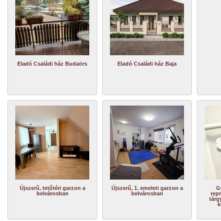
Eladó Családi ház Budaörs
Eladó Családi ház Baja
Újszerű, tetőtéri garzon a
Újszerű, 1. emeleti garzon a
G
belvárosban
belvárosban
repr
tárg
k