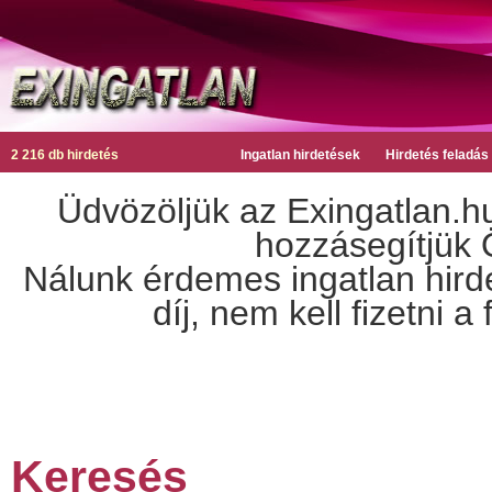
2 216 db hirdetés
Ingatlan hirdetések
Hirdetés feladás
Üdvözöljük az Exingatlan.hu
hozzásegítjük Ö
Nálunk érdemes ingatlan hirdet
díj, nem kell fizetni 
Keresés