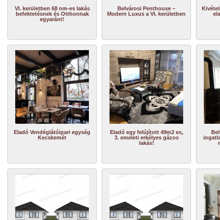
VI. kerületben 68 nm-es lakás
Belvárosi Penthouse –
Kivétel
befektetésnek és Otthonnak
Modern Luxus a VI. kerületben
el
egyaránt!
Eladó Vendéglátóipari egység
Eladó egy felújított 49m2 es,
Bel
Kecskemét
3. emeleti erkélyes gázos
ingatl
lakás!