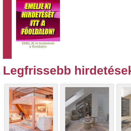
EMELJE ki hirdetését
a fõoldalon
Legfrissebb hirdetése