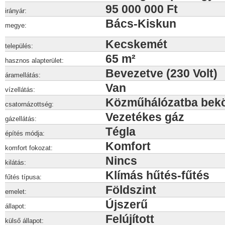
95 000 000 Ft
irányár:
Bács-Kiskun
megye:
Kecskemét
település:
65 m²
hasznos alapterület:
Bevezetve (230 Volt)
áramellátás:
Van
vízellátás:
Közműhálózatba bek
csatornázottség:
Vezetékes gáz
gázellátás:
Tégla
építés módja:
Komfort
komfort fokozat:
Nincs
kilátás:
Klímás hűtés-fűtés
fűtés típusa:
Földszint
emelet:
Újszerű
állapot:
Felújított
külső állapot: