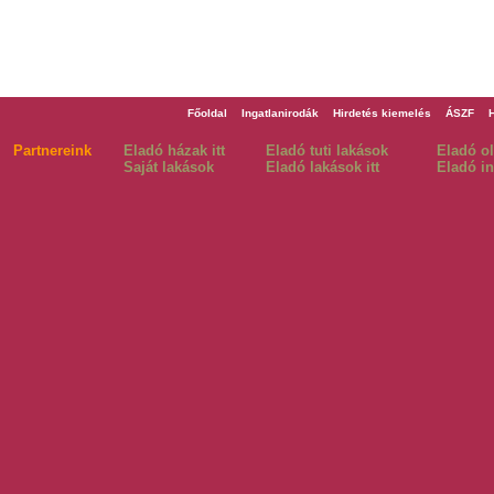
Főoldal
Ingatlanirodák
Hirdetés kiemelés
ÁSZF
Partnereink
Eladó házak itt
Eladó tuti lakások
Eladó o
Saját lakások
Eladó lakások itt
Eladó in