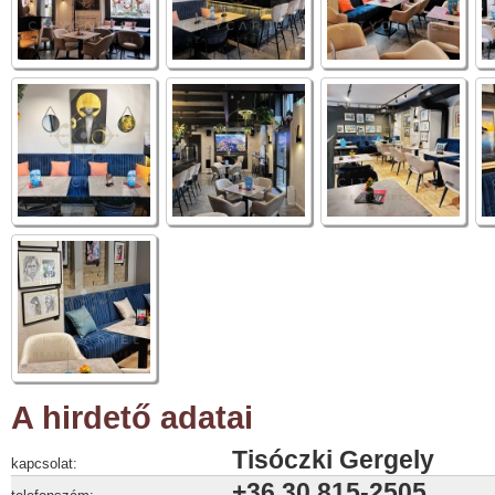
A hirdető adatai
Tisóczki Gergely
kapcsolat:
+36 30 815-2505