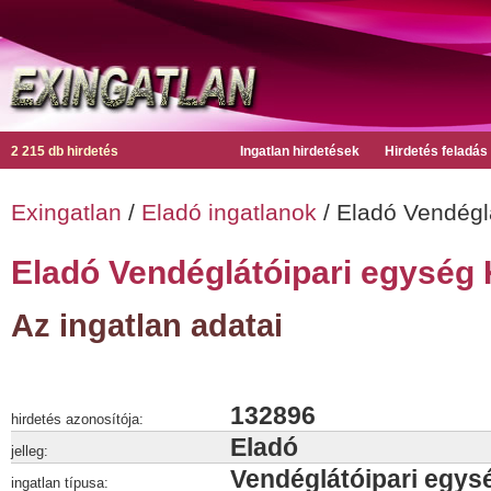
2 215 db hirdetés
Ingatlan hirdetések
Hirdetés feladás
Exingatlan
/
Eladó ingatlanok
/ Eladó Vendégl
Eladó Vendéglátóipari egység
Az ingatlan adatai
132896
hirdetés azonosítója:
Eladó
jelleg:
Vendéglátóipari egys
ingatlan típusa: