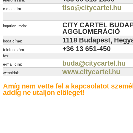
telefonszám:
tiso@citycartel.hu
e-mail cím:
CITY CARTEL BUDAP
ingatlan iroda:
AGGLOMERÁCIÓ
1118 Budapest, Hegyal
iroda címe:
+36 13 651-450
telefonszám:
fax:
buda@citycartel.hu
e-mail cím:
www.citycartel.hu
weboldal:
Amíg nem vette fel a kapcsolatot szemé
addig ne utaljon előleget!