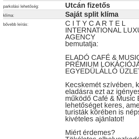
Utcán fizetős
parkolási lehetőség:
Saját split klíma
klíma:
C I T Y C A R T E L
bővebb leírás:
INTERNATIONAL LUX
AGENCY
bemutatja:
ELADÓ CAFÉ & MUSI
PRÉMIUM LOKÁCIÓJ
EGYEDÜLÁLLÓ ÜZLE
Kecskemét szívében, kö
eladásra ezt az igényes
működő Café & Music Bá
lehetőséget keres, ame
turisták körében is nép
kivételes ajánlatot!
Miért érdemes?