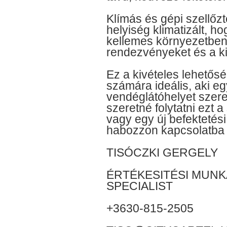
Klímás és gépi szellőzt
helyiség klimatizált, h
kellemes környezetben
rendezvényeket és a k
Ez a kivételes lehetős
számára ideális, aki egy
vendéglátóhelyet szeret
szeretné folytatni ezt a
vagy egy új befektetési
habozzon kapcsolatba 
TISÓCZKI GERGELY
ÉRTÉKESITÉSI MUNK
SPECIALIST
+3630-815-2505