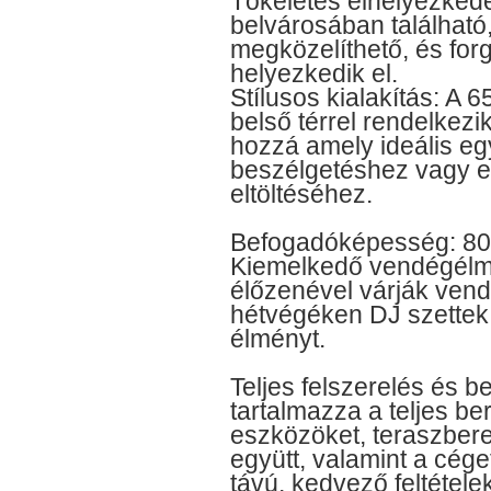
Tökéletes elhelyezked
belvárosában található
megközelíthető, és fo
helyezkedik el.
Stílusos kialakítás: A 
belső térrel rendelkezik.
hozzá amely ideális e
beszélgetéshez vagy e
eltöltéséhez.
Befogadóképesség: 80
Kiemelkedő vendégélm
élőzenével várják vend
hétvégéken DJ szettek 
élményt.
Teljes felszerelés és b
tartalmazza a teljes b
eszközöket, teraszber
együtt, valamint a cége
távú, kedvező feltétele