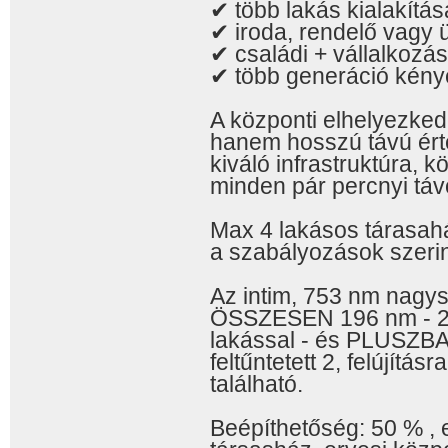
✔ több lakás kialakítás
✔ iroda, rendelő vagy 
✔ családi + vállalkozás
✔ több generáció kény
A központi elhelyezked
hanem hosszú távú érték
kiváló infrastruktúra, 
minden pár percnyi táv
Max 4 lakásos tárasahá
a szabályozások szerin
Az intim, 753 nm nagys
ÖSSZESEN 196 nm - 2 re
lakással - és PLUSZ
feltűntetett 2, felújítás
található.
Beépíthetőség: 50 % , 