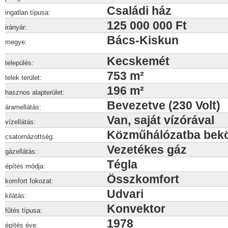
Családi ház
ingatlan típusa:
125 000 000 Ft
irányár:
Bács-Kiskun
megye:
Kecskemét
település:
753 m²
telek terület:
196 m²
hasznos alapterület:
Bevezetve (230 Volt)
áramellátás:
Van, saját vízórával
vízellátás:
Közműhálózatba bek
csatornázottség:
Vezetékes gáz
gázellátás:
Tégla
építés módja:
Összkomfort
komfort fokozat:
Udvari
kilátás:
Konvektor
fűtés típusa:
1978
építés éve: