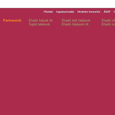
Főoldal
Ingatlanirodák
Hirdetés kiemelés
ÁSZF
Partnereink
Eladó házak itt
Eladó tuti lakások
Eladó o
Saját lakások
Eladó lakások itt
Eladó in