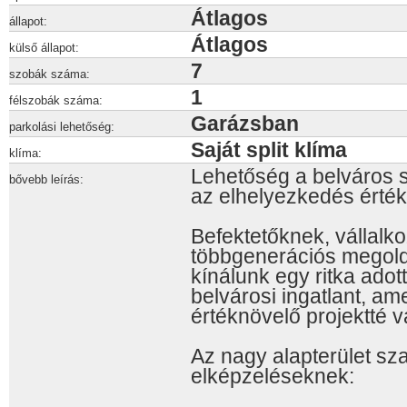
Átlagos
állapot:
Átlagos
külső állapot:
7
szobák száma:
1
félszobák száma:
Garázsban
parkolási lehetőség:
Saját split klíma
klíma:
Lehetőség a belváros s
bővebb leírás:
az elhelyezkedés érték
Befektetőknek, vállalk
többgenerációs megol
kínálunk egy ritka ado
belvárosi ingatlant, ame
értéknövelő projektté v
Az nagy alapterület sz
elképzeléseknek: