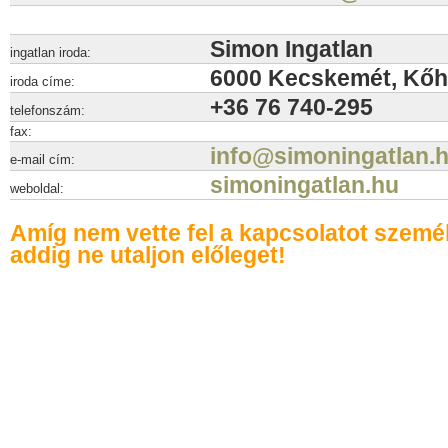
Simon Ingatlan
ingatlan iroda:
6000 Kecskemét, Kőhí
iroda címe:
+36 76 740-295
telefonszám:
fax:
info@simoningatlan.
e-mail cím:
simoningatlan.hu
weboldal:
Amíg nem vette fel a kapcsolatot szemé
addig ne utaljon előleget!