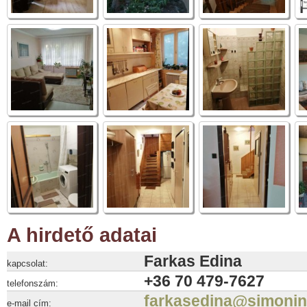
A hirdető adatai
Farkas Edina
kapcsolat:
+36 70 479-7627
telefonszám:
farkasedina@simonin
e-mail cím: