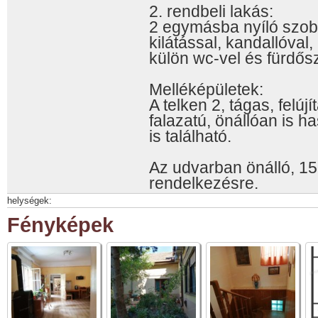
2. rendbeli lakás:
2 egymásba nyíló szob
kilátással, kandallóval
külön wc-vel és fürdős
Melléképületek:
A telken 2, tágas, felúj
falazatú, önállóan is h
is található.
Az udvarban önálló, 15
rendelkezésre.
helységek:
Fényképek