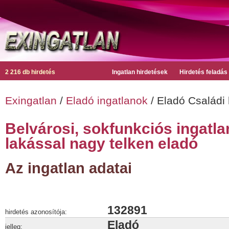
2 216 db hirdetés
Ingatlan hirdetések
Hirdetés feladás
Exingatlan
/
Eladó ingatlanok
/ Eladó Családi
Belvárosi, sokfunkciós ingatla
lakással nagy telken eladó
Az ingatlan adatai
132891
hirdetés azonosítója:
Eladó
jelleg: