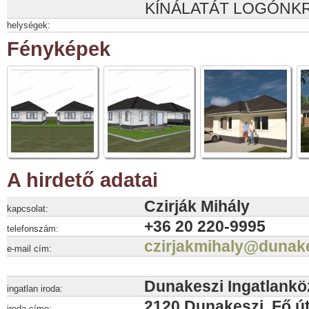
KÍNÁLATÁT LOGÓNKR
helységek:
Fényképek
A hirdető adatai
Czirják Mihály
kapcsolat:
+36 20 220-9995
telefonszám:
czirjakmihaly@dunak
e-mail cím:
Dunakeszi Ingatlankö
ingatlan iroda:
2120 Dunakeszi, Fő út
iroda címe: