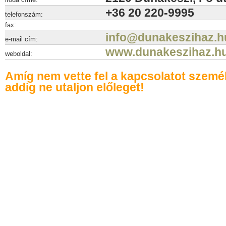
+36 20 220-9995
telefonszám:
fax:
info@dunakeszihaz.h
e-mail cím:
www.dunakeszihaz.h
weboldal:
Amíg nem vette fel a kapcsolatot szemé
addig ne utaljon előleget!