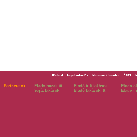
Főoldal
Ingatlanirodák
Hirdetés kiemelés
ÁSZF
Partnereink
Eladó házak itt
Eladó tuti lakások
Eladó o
Saját lakások
Eladó lakások itt
Eladó in