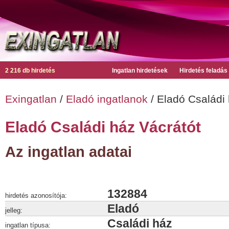
2 216 db hirdetés
Ingatlan hirdetések
Hirdetés feladás
Exingatlan
/
Eladó ingatlanok
/ Eladó Családi 
Eladó Családi ház Vácrátót
Az ingatlan adatai
132884
hirdetés azonosítója:
Eladó
jelleg:
Családi ház
ingatlan típusa: