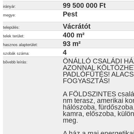
99 500 000 Ft
irányár:
Pest
megye:
Vácrátót
település:
400 m²
telek terület:
93 m²
hasznos alapterület:
4
szobák száma:
ÖNÁLLÓ CSALÁDI HÁZ 
bővebb leírás:
AZONNAL KÖLTÖZHET
PADLÓFŰTÉS! ALACS
FOGYASZTÁS!
A FÖLDSZINTES család
nm terasz, amerikai k
hálószoba, fürdőszoba,
kamra, előszoba, külön
meg.
A ház a mai energetika