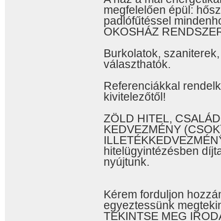
megfelelően épül: hősz
padlófűtéssel mindenh
OKOSHÁZ RENDSZER 
Burkolatok, szaniterek,
választhatók.
Referenciákkal rendel
kivitelezőtől!
ZÖLD HITEL, CSALÁ
KEDVEZMÉNY (CSOK)
ILLETÉKKEDVEZMÉNYE
hitelügyintézésben díjt
nyújtunk.
Kérem forduljon hozzá
egyeztessünk megtekint
TEKINTSE MEG IROD