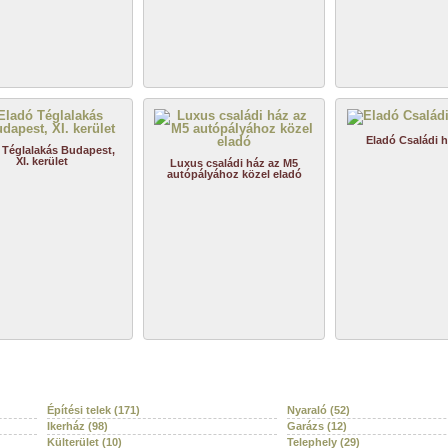
Eladó Családi 
 Téglalakás Budapest,
XI. kerület
Luxus családi ház az M5
autópályához közel eladó
Építési telek (171)
Nyaraló (52)
Ikerház (98)
Garázs (12)
Külterület (10)
Telephely (29)