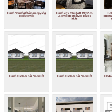
Eladó Vendéglátóipari egység
Eladó egy felújított 49m2 es,
Bel
Kecskemét
3. emeleti erkélyes gázos
ingatl
lakás!
Eladó Családi ház Vácrátót
Eladó Családi ház Vácrátót
Eladó