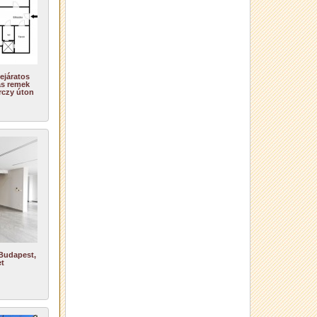
ejáratos
ás remek
rczy úton
 Budapest,
et