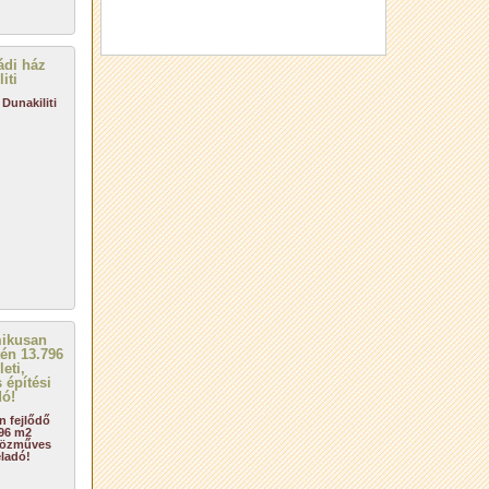
Dunakiliti
n fejlődő
796 m2
zközműves
eladó!