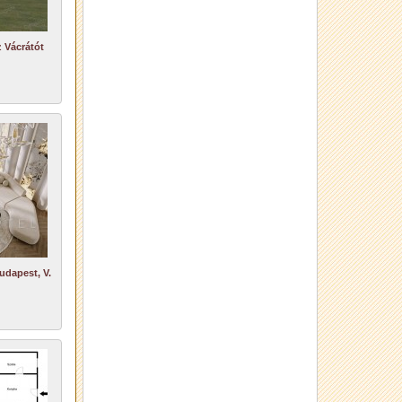
 Vácrátót
udapest, V.