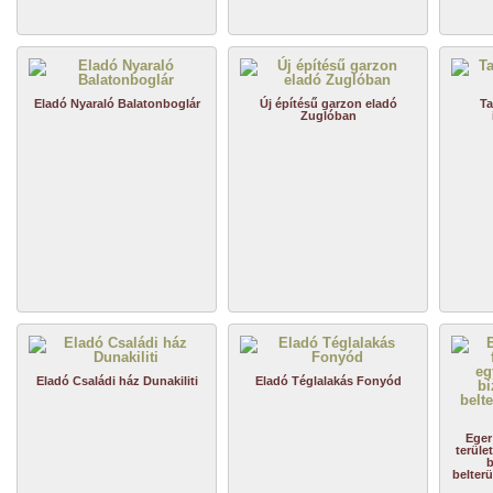
Eladó Nyaraló Balatonboglár
Új építésű garzon eladó
Ta
Zuglóban
Eladó Családi ház Dunakiliti
Eladó Téglalakás Fonyód
Eger
terüle
b
belterü