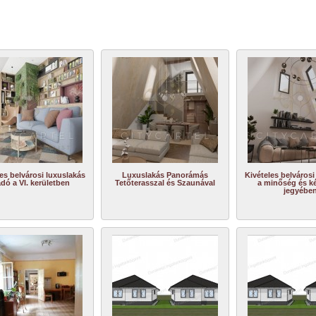
es belvárosi luxuslakás
Luxuslakás Panorámás
Kivételes belvárosi
adó a VI. kerületben
Tetőterasszal és Szaunával
a minőség és k
jegyébe