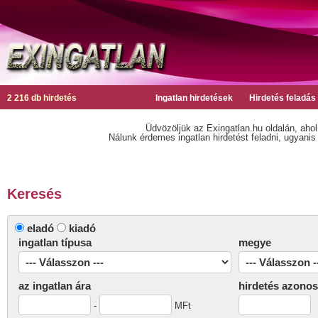
2 216 db hirdetés
Ingatlan hirdetések
Hirdetés feladás
Üdvözöljük az Exingatlan.hu oldalán, ahol
Nálunk érdemes ingatlan hirdetést feladni, ugyanis n
Keresés
eladó
kiadó
ingatlan típusa
megye
az ingatlan ára
hirdetés azonos
-
MFt