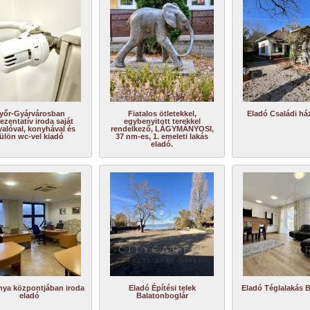
yőr-Gyárvárosban
Fiatalos ötletekkel,
Eladó Családi h
ezentatív iroda saját
egybenyitott terekkel
yalóval, konyhával és
rendelkező, LÁGYMÁNYOSI,
ülön wc-vel kiadó
37 nm-es, 1. emeleti lakás
eladó.
nya központjában iroda
Eladó Építési telek
Eladó Téglalakás B
eladó
Balatonboglár