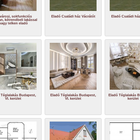
városi, sokfunkciós
Eladó Családi ház Vácrátót
Eladó Családi ház
an, kétrendbeli lakással
nagy telken eladó
 Téglalakás Budapest,
Eladó Téglalakás Budapest,
Eladó Téglalakás B
VI. kerület
VI. kerület
kerület