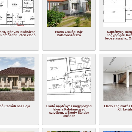
beli, igényes lakóházas
Eladó Családi ház
Napfényes, kétb
n erdős területen eladó
Balatonszárszó
nagypolgári lak
beosztással az O
dó Családi ház Baja
Eladó napfényes nagypolgári
Eladó Téglalakás
lakás a Palotanegyed
XII. kerül
szívében, a Bródy Sándor
utcában