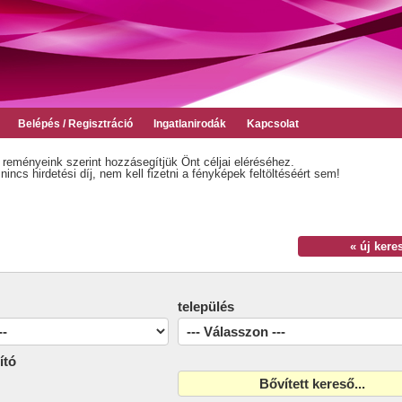
Belépés / Regisztráció
Ingatlanirodák
Kapcsolat
 reményeink szerint hozzásegítjük Önt céljai eléréséhez.
incs hirdetési díj, nem kell fizetni a fényképek feltöltéséért sem!
« új kere
település
ító