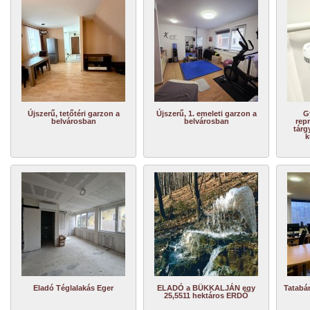
Újszerű, tetőtéri garzon a
Újszerű, 1. emeleti garzon a
G
belvárosban
belvárosban
repr
tárg
k
Eladó Téglalakás Eger
ELADÓ a BÜKKALJÁN egy
Tatabá
25,5511 hektáros ERDŐ