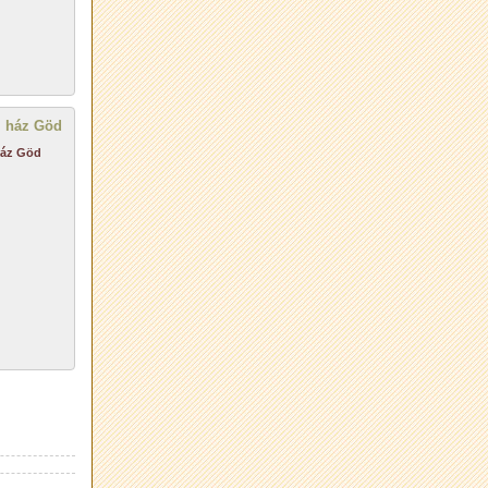
ház Göd