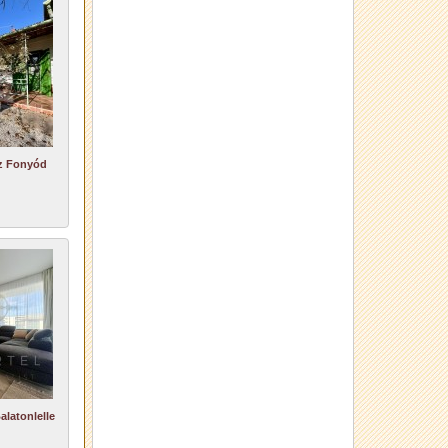
áz Fonyód
alatonlelle