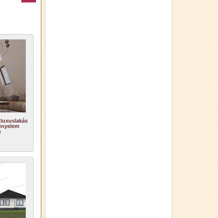
 luxuslakás
ényelem
n