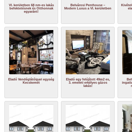
VI. kerületben 68 nm-es lakás
Belvárosi Penthouse –
Kivétel
befektetésnek és Otthonnak
Modern Luxus a VI. kerületben
el
egyaránt!
Eladó Vendéglátóipari egység
Eladó egy felújított 49m2 es,
Bel
Kecskemét
3. emeleti erkélyes gázos
ingatl
lakás!