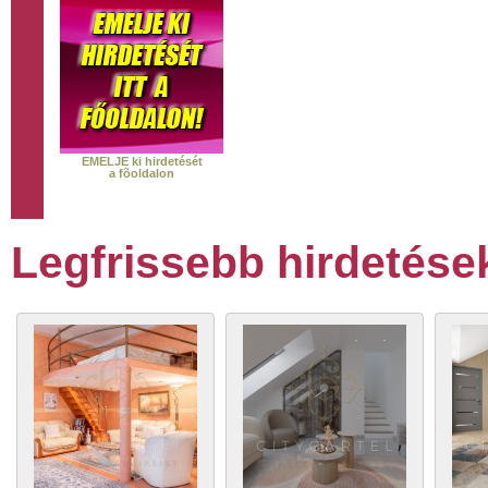
EMELJE ki hirdetését
a fõoldalon
Legfrissebb hirdetése