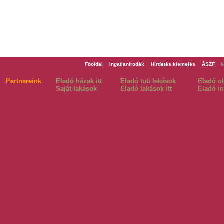
Főoldal
Ingatlanirodák
Hirdetés kiemelés
ÁSZF
Partnereink
Eladó házak itt
Eladó tuti lakások
Eladó o
Saját lakások
Eladó lakások itt
Eladó in