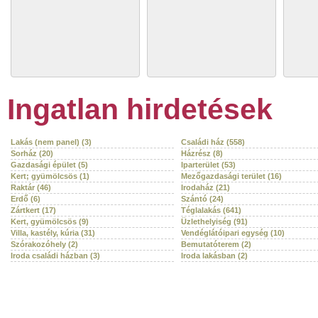
Ingatlan hirdetések
Lakás (nem panel) (3)
Családi ház (558)
Sorház (20)
Házrész (8)
Gazdasági épület (5)
Iparterület (53)
Kert; gyümölcsös (1)
Mezőgazdasági terület (16)
Raktár (46)
Irodaház (21)
Erdő (6)
Szántó (24)
Zártkert (17)
Téglalakás (641)
Kert, gyümölcsös (9)
Üzlethelyiség (91)
Villa, kastély, kúria (31)
Vendéglátóipari egység (10)
Szórakozóhely (2)
Bemutatóterem (2)
Iroda családi házban (3)
Iroda lakásban (2)