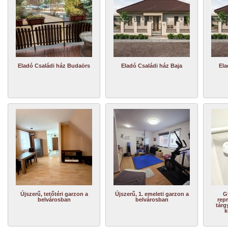
Eladó Családi ház Budaörs
Eladó Családi ház Baja
Ela
Újszerű, tetőtéri garzon a
Újszerű, 1. emeleti garzon a
G
belvárosban
belvárosban
repr
tárg
k