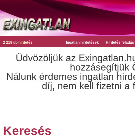
2 218 db hirdetés
Ingatlan hirdetések
Hirdetés feladás
Üdvözöljük az Exingatlan.hu
hozzásegítjük Ö
Nálunk érdemes ingatlan hirdet
díj, nem kell fizetni 
Keresés