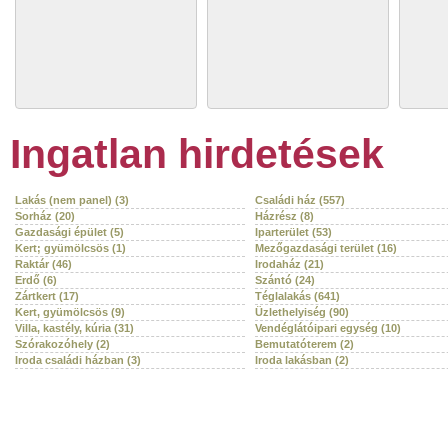
Ingatlan hirdetések
Lakás (nem panel) (3)
Családi ház (557)
Sorház (20)
Házrész (8)
Gazdasági épület (5)
Iparterület (53)
Kert; gyümölcsös (1)
Mezőgazdasági terület (16)
Raktár (46)
Irodaház (21)
Erdő (6)
Szántó (24)
Zártkert (17)
Téglalakás (641)
Kert, gyümölcsös (9)
Üzlethelyiség (90)
Villa, kastély, kúria (31)
Vendéglátóipari egység (10)
Szórakozóhely (2)
Bemutatóterem (2)
Iroda családi házban (3)
Iroda lakásban (2)