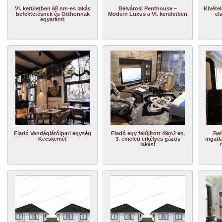
VI. kerületben 68 nm-es lakás
Belvárosi Penthouse –
Kivétel
befektetésnek és Otthonnak
Modern Luxus a VI. kerületben
el
egyaránt!
Eladó Vendéglátóipari egység
Eladó egy felújított 49m2 es,
Bel
Kecskemét
3. emeleti erkélyes gázos
ingatl
lakás!