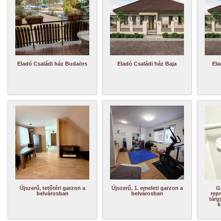
Eladó Családi ház Budaörs
Eladó Családi ház Baja
Ela
Újszerű, tetőtéri garzon a
Újszerű, 1. emeleti garzon a
G
belvárosban
belvárosban
repr
tárg
k