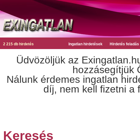
2 215 db hirdetés
Ingatlan hirdetések
Hirdetés feladás
Üdvözöljük az Exingatlan.hu
hozzásegítjük Ö
Nálunk érdemes ingatlan hirdet
díj, nem kell fizetni 
Keresés