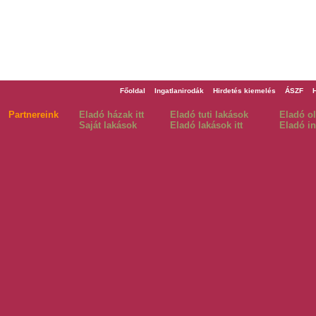
Főoldal
Ingatlanirodák
Hirdetés kiemelés
ÁSZF
Partnereink
Eladó házak itt
Eladó tuti lakások
Eladó o
Saját lakások
Eladó lakások itt
Eladó in