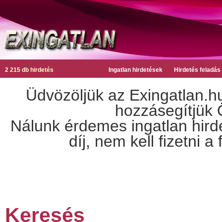
2 215 db hirdetés
Ingatlan hirdetések
Hirdetés feladás
Üdvözöljük az Exingatlan.hu
hozzásegítjük Ö
Nálunk érdemes ingatlan hirdet
díj, nem kell fizetni 
Keresés