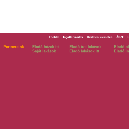
Főoldal
Ingatlanirodák
Hirdetés kiemelés
ÁSZF
Partnereink
Eladó házak itt
Eladó tuti lakások
Eladó o
Saját lakások
Eladó lakások itt
Eladó in