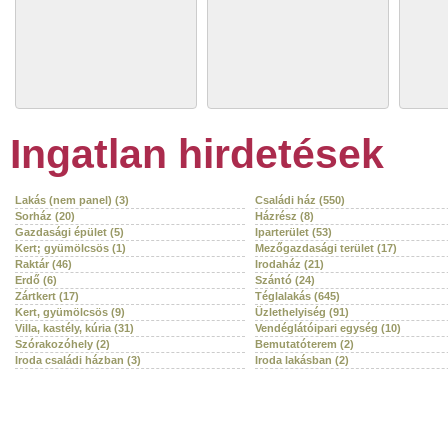
Ingatlan hirdetések
Lakás (nem panel) (3)
Családi ház (550)
Sorház (20)
Házrész (8)
Gazdasági épület (5)
Iparterület (53)
Kert; gyümölcsös (1)
Mezőgazdasági terület (17)
Raktár (46)
Irodaház (21)
Erdő (6)
Szántó (24)
Zártkert (17)
Téglalakás (645)
Kert, gyümölcsös (9)
Üzlethelyiség (91)
Villa, kastély, kúria (31)
Vendéglátóipari egység (10)
Szórakozóhely (2)
Bemutatóterem (2)
Iroda családi házban (3)
Iroda lakásban (2)