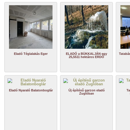
Eladó Téglalakás Eger
ELADÓ a BÜKKALJÁN egy
Tatabá
25,5511 hektáros ERDŐ
Eladó Nyaraló Balatonboglár
Új építésű garzon eladó
Ta
Zuglóban