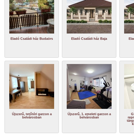
Eladó Családi ház Budaörs
Eladó Családi ház Baja
Ela
Újszerű, tetőtéri garzon a
Újszerű, 1. emeleti garzon a
G
belvárosban
belvárosban
repr
tárg
k