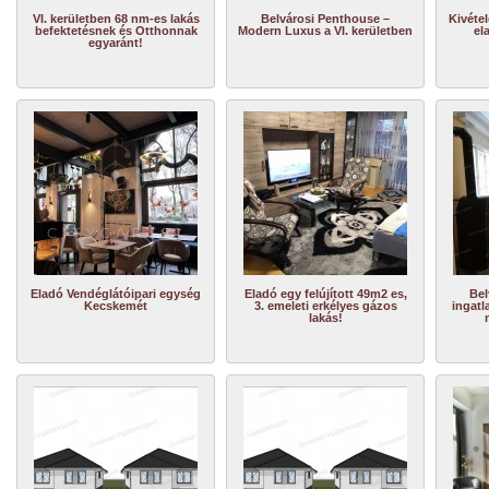
VI. kerületben 68 nm-es lakás
Belvárosi Penthouse –
Kivétel
befektetésnek és Otthonnak
Modern Luxus a VI. kerületben
el
egyaránt!
Eladó Vendéglátóipari egység
Eladó egy felújított 49m2 es,
Bel
Kecskemét
3. emeleti erkélyes gázos
ingatl
lakás!