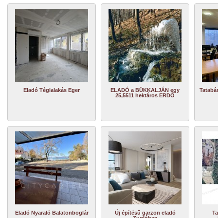
Eladó Téglalakás Eger
ELADÓ a BÜKKALJÁN egy
Tatabá
25,5511 hektáros ERDŐ
Eladó Nyaraló Balatonboglár
Új építésű garzon eladó
Ta