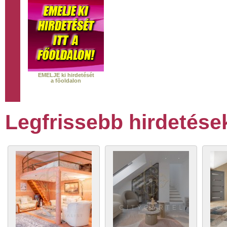
EMELJE ki hirdetését
a fõoldalon
Legfrissebb hirdetése