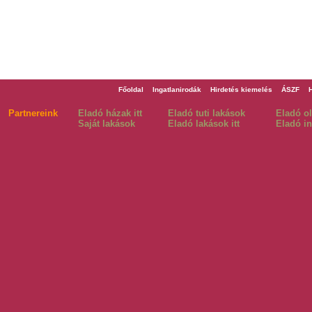
Főoldal
Ingatlanirodák
Hirdetés kiemelés
ÁSZF
Partnereink
Eladó házak itt
Eladó tuti lakások
Eladó o
Saját lakások
Eladó lakások itt
Eladó in