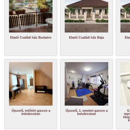
Eladó Családi ház Budaörs
Eladó Családi ház Baja
Ela
Újszerű, tetőtéri garzon a
Újszerű, 1. emeleti garzon a
G
belvárosban
belvárosban
repr
tárg
k