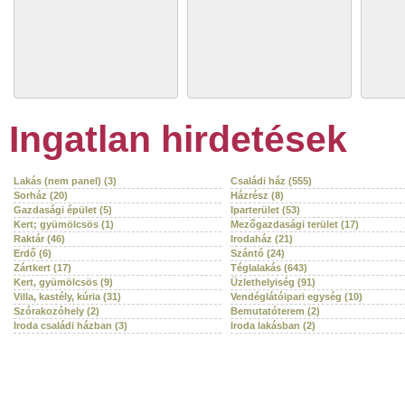
Ingatlan hirdetések
Lakás (nem panel) (3)
Családi ház (555)
Sorház (20)
Házrész (8)
Gazdasági épület (5)
Iparterület (53)
Kert; gyümölcsös (1)
Mezőgazdasági terület (17)
Raktár (46)
Irodaház (21)
Erdő (6)
Szántó (24)
Zártkert (17)
Téglalakás (643)
Kert, gyümölcsös (9)
Üzlethelyiség (91)
Villa, kastély, kúria (31)
Vendéglátóipari egység (10)
Szórakozóhely (2)
Bemutatóterem (2)
Iroda családi házban (3)
Iroda lakásban (2)