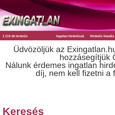
2 219 db hirdetés
Ingatlan hirdetések
Hirdetés feladás
Üdvözöljük az Exingatlan.hu
hozzásegítjük Ö
Nálunk érdemes ingatlan hirdet
díj, nem kell fizetni 
Keresés