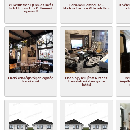
VI. kerületben 68 nm-es lakás
Belvárosi Penthouse –
Kivétel
befektetésnek és Otthonnak
Modern Luxus a VI. kerületben
el
egyaránt!
Eladó Vendéglátóipari egység
Eladó egy felújított 49m2 es,
Bel
Kecskemét
3. emeleti erkélyes gázos
ingatl
lakás!