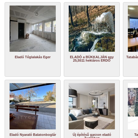
Eladó Téglalakás Eger
ELADÓ a BÜKKALJÁN egy
Tatabá
25,5511 hektáros ERDŐ
Eladó Nyaraló Balatonboglár
Új építésű garzon eladó
Ta