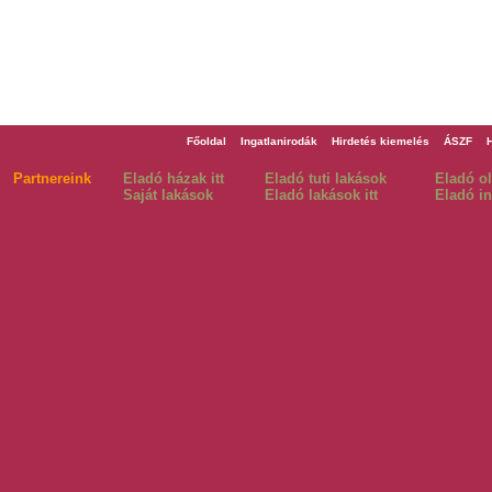
Főoldal
Ingatlanirodák
Hirdetés kiemelés
ÁSZF
Partnereink
Eladó házak itt
Eladó tuti lakások
Eladó o
Saját lakások
Eladó lakások itt
Eladó in