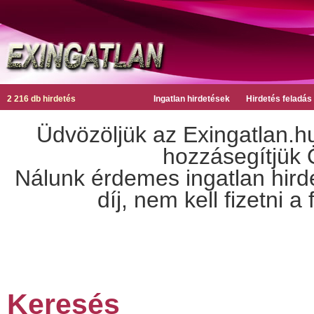
2 216 db hirdetés
Ingatlan hirdetések
Hirdetés feladás
Üdvözöljük az Exingatlan.hu
hozzásegítjük Ö
Nálunk érdemes ingatlan hirdet
díj, nem kell fizetni 
Keresés