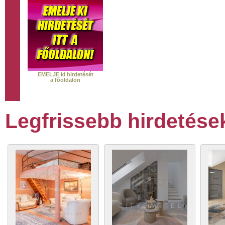
EMELJE ki hirdetését
a fõoldalon
Legfrissebb hirdetése