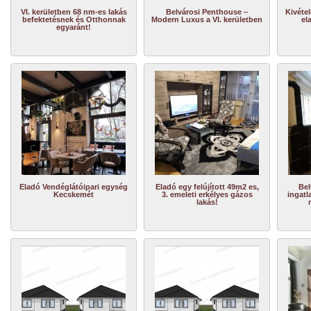
VI. kerületben 68 nm-es lakás
Belvárosi Penthouse –
Kivétel
befektetésnek és Otthonnak
Modern Luxus a VI. kerületben
el
egyaránt!
Eladó Vendéglátóipari egység
Eladó egy felújított 49m2 es,
Bel
Kecskemét
3. emeleti erkélyes gázos
ingatl
lakás!