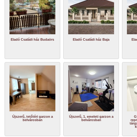
Eladó Családi ház Budaörs
Eladó Családi ház Baja
Ela
Újszerű, tetőtéri garzon a
Újszerű, 1. emeleti garzon a
G
belvárosban
belvárosban
repr
tárg
k