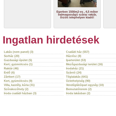
Egerben 1500m2-es , 4,5 méter
belmagasságú száraz raktár,
őrzött telephelyen kiadó!
Ingatlan hirdetések
Lakás (nem panel) (3)
Családi ház (557)
Sorház (20)
Házrész (8)
Gazdasági épület (5)
Iparterület (53)
Kert; gyümölcsös (1)
Mezőgazdasági terület (16)
Raktár (46)
Irodaház (21)
Erdő (6)
Szántó (24)
Zártkert (17)
Téglalakás (641)
Kert, gyümölcsös (9)
Üzlethelyiség (90)
Villa, kastély, kúria (31)
Vendéglátóipari egység (10)
Szórakozóhely (2)
Bemutatóterem (2)
Iroda családi házban (3)
Iroda lakásban (2)