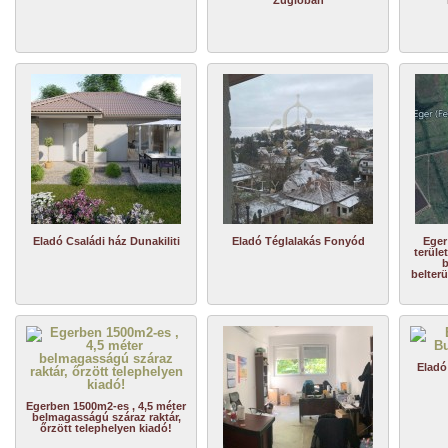
Zuglóban
Eladó Családi ház Dunakiliti
Eladó Téglalakás Fonyód
Eger
terüle
b
belterü
Eladó
Egerben 1500m2-es , 4,5 méter
belmagasságú száraz raktár,
őrzött telephelyen kiadó!