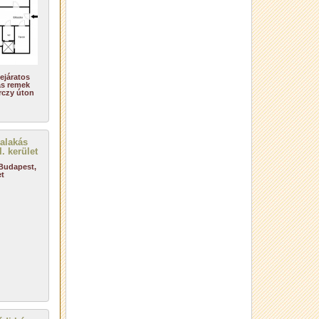
ejáratos
ás remek
rczy úton
 Budapest,
et