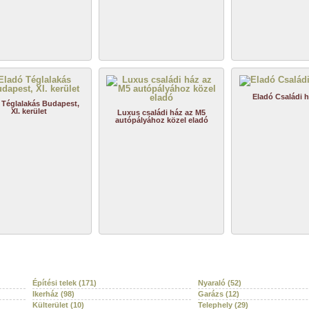
Eladó Családi 
 Téglalakás Budapest,
XI. kerület
Luxus családi ház az M5
autópályához közel eladó
Építési telek (171)
Nyaraló (52)
Ikerház (98)
Garázs (12)
Külterület (10)
Telephely (29)