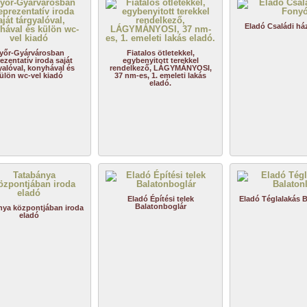
Eladó Családi h
yőr-Gyárvárosban
Fiatalos ötletekkel,
ezentatív iroda saját
egybenyitott terekkel
yalóval, konyhával és
rendelkező, LÁGYMÁNYOSI,
ülön wc-vel kiadó
37 nm-es, 1. emeleti lakás
eladó.
Eladó Építési telek
Eladó Téglalakás B
Balatonboglár
nya központjában iroda
eladó