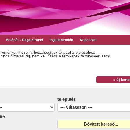
Belépés / Regisztráció
Ingatlanirodák
Kapcsolat
 reményeink szerint hozzásegítjük Önt céljai eléréséhez.
incs hirdetési díj, nem kell fizetni a fényképek feltöltéséért sem!
« új kere
település
ító