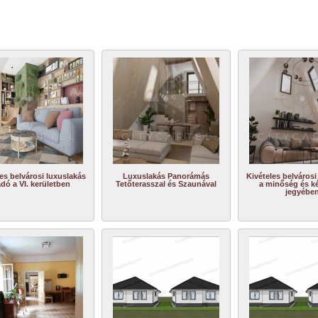
es belvárosi luxuslakás
Luxuslakás Panorámás
Kivételes belvárosi
adó a VI. kerületben
Tetőterasszal és Szaunával
a minőség és k
jegyébe