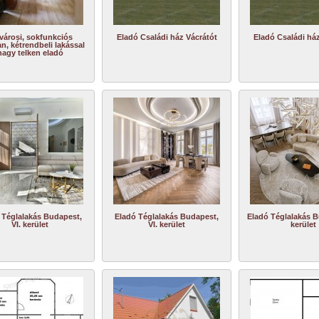
városi, sokfunkciós
Eladó Családi ház Vácrátót
Eladó Családi ház
an, kétrendbeli lakással
nagy telken eladó
 Téglalakás Budapest,
Eladó Téglalakás Budapest,
Eladó Téglalakás B
VI. kerület
VI. kerület
kerület