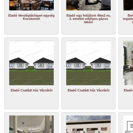
Eladó Vendéglátóipari egység
Eladó egy felújított 49m2 es,
Bel
Kecskemét
3. emeleti erkélyes gázos
ingatl
lakás!
Eladó Családi ház Vácrátót
Eladó Családi ház Vácrátót
Eladó