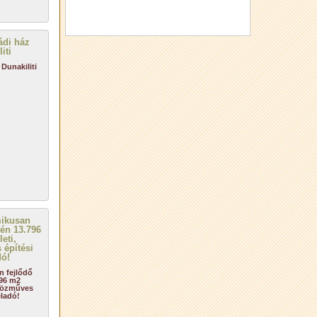
Dunakiliti
n fejlődő
796 m2
zközműves
eladó!