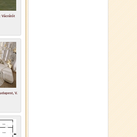
 Vácrátót
udapest, V.