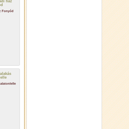
áz Fonyód
alatonlelle