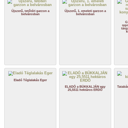
Újszerű, tetőtéri garzon a
Újszerű, 1. emeleti garzon a
belvárosban
belvárosban
G
repr
tárg
k
Eladó Téglalakás Eger
ELADÓ a BÜKKALJÁN egy
Tatabá
25,5511 hektáros ERDŐ