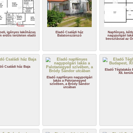
beli, igényes lakóházas
Eladó Családi ház
Napfényes, kétb
n erdős területen eladó
Balatonszárszó
nagypolgári lak
beosztással az O
dó Családi ház Baja
Eladó Téglalakás
XII. kerül
Eladó napfényes nagypolgári
lakás a Palotanegyed
szívében, a Bródy Sándor
utcában