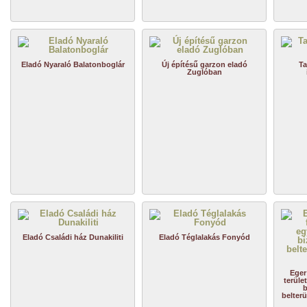
Eladó Nyaraló Balatonboglár
Új építésű garzon eladó
Ta
Zuglóban
Eladó Családi ház Dunakiliti
Eladó Téglalakás Fonyód
Eger
terüle
b
belterü