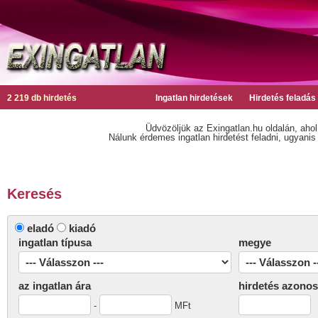
2 219 db hirdetés
Ingatlan hirdetések
Hirdetés feladás
Üdvözöljük az Exingatlan.hu oldalán, ahol
Nálunk érdemes ingatlan hirdetést feladni, ugyanis n
Keresés
eladó
kiadó
ingatlan típusa
megye
az ingatlan ára
hirdetés azonos
-
MFt