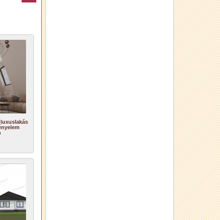
 luxuslakás
ényelem
n