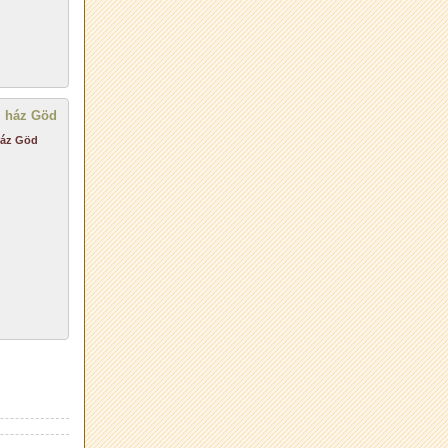
ház Göd